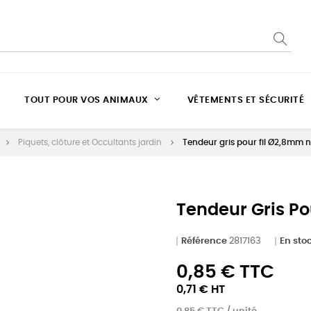
TOUT POUR VOS ANIMAUX
VÊTEMENTS ET SÉCURITÉ
Piquets, clôture et Occultants jardin
Tendeur gris pour fil Ø2,8mm n
Tendeur Gris Po
Référence
2817163
En sto
0,85 € TTC
0,71 € HT