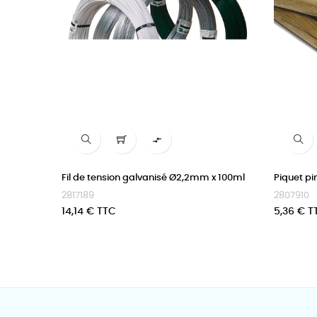

Fil de tension galvanisé Ø2,2mm x 100ml
Piquet pi
2817189
2807910
Prix
Prix
14,14 € TTC
5,36 € T