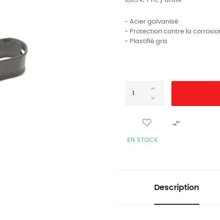
0,85 € TTC / unité
- Acier galvanisé
- Protection contre la corrosio
- Plastifié gris

EN STOCK
Description