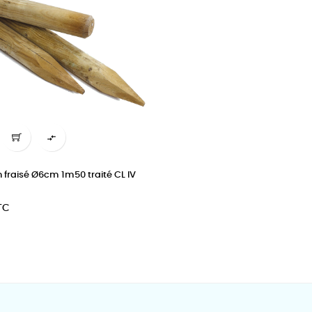

n fraisé Ø6cm 1m50 traité CL IV
TC