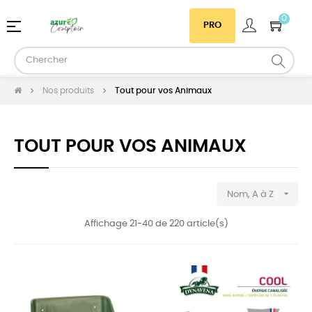
0
Basculer
☰
PRO
la
navigation
Nos produits
Tout pour vos Animaux
TOUT POUR VOS ANIMAUX

Nom, A à Z
Affichage 21-40 de 220 article(s)