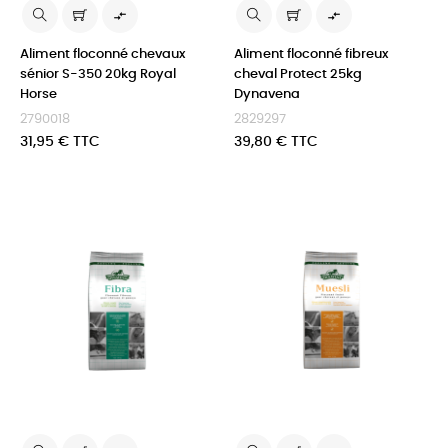


Aliment floconné chevaux
Aliment floconné fibreux
sénior S-350 20kg Royal
cheval Protect 25kg
Horse
Dynavena
2790018
2829297
Prix
Prix
31,95 € TTC
39,80 € TTC