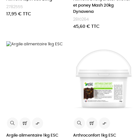
et poney Mash 20kg
2782555
Dynavena
Prix
17,95 € TTC
2810264
Prix
45,60 € TTC


Argile alimentaire 1kg ESC
Arthroconfort 1kg ESC