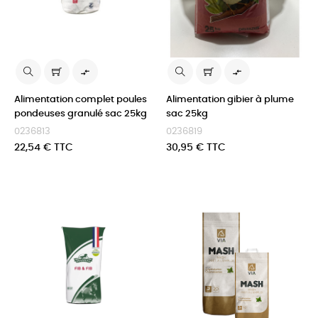


Alimentation complet poules
Alimentation gibier à plume
pondeuses granulé sac 25kg
sac 25kg
0236813
0236819
Prix
Prix
22,54 € TTC
30,95 € TTC