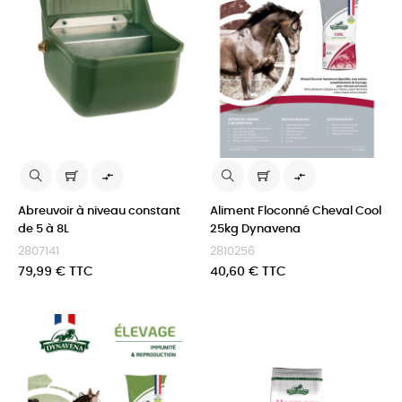


Abreuvoir à niveau constant
Aliment Floconné Cheval Cool
de 5 à 8L
25kg Dynavena
2807141
2810256
Prix
Prix
79,99 € TTC
40,60 € TTC