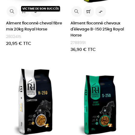
VICTIME DE SON SUCCÈS


Aliment floconné cheval fibre
Aliment floconné chevaux
mix 20kg Royal Horse
d'élevage B-150 25kg Royal
Horse
2802415
2788991
Prix
20,95 € TTC
Prix
36,90 € TTC