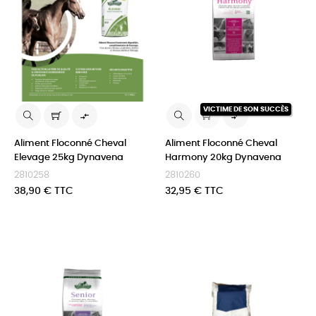
VICTIME DE SON SUCCÈS


Aliment Floconné Cheval
Aliment Floconné Cheval
Elevage 25kg Dynavena
Harmony 20kg Dynavena
2810258
2810260
Prix
Prix
38,90 € TTC
32,95 € TTC