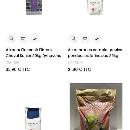


Aliment Floconné Fibreux
Alimentation complet poules
Cheval Senior 20kg Dynavena
pondeuses farine sac 25kg
2801185
0236815
Prix
Prix
33,90 € TTC
21,80 € TTC