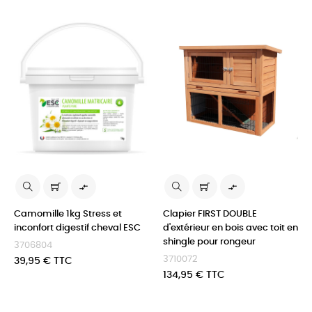


Camomille 1kg Stress et
Clapier FIRST DOUBLE
inconfort digestif cheval ESC
d'extérieur en bois avec toit en
shingle pour rongeur
3706804
3710072
Prix
39,95 € TTC
Prix
134,95 € TTC