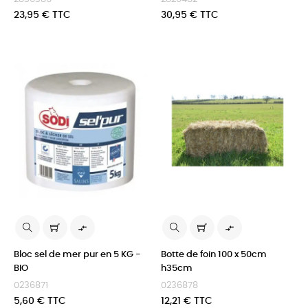
Prix
Prix
23,95 € TTC
30,95 € TTC


Bloc sel de mer pur en 5 KG -
Botte de foin 100 x 50cm
BIO
h35cm
0236871
0236878
Prix
Prix
5,60 € TTC
12,21 € TTC