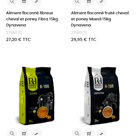


Aliment floconné fibreux
Aliment floconné fruité cheval
cheval et poney Fibra 15kg
et poney Muesli 15kg
Dynavena
Dynavena
2796570
2796572
Prix
Prix
27,20 € TTC
29,95 € TTC

