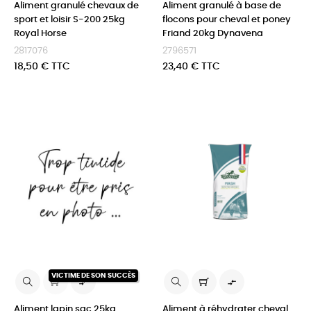
Aliment granulé chevaux de
Aliment granulé à base de
sport et loisir S-200 25kg
flocons pour cheval et poney
Royal Horse
Friand 20kg Dynavena
2817076
2796571
Prix
Prix
18,50 € TTC
23,40 € TTC
VICTIME DE SON SUCCÈS


Aliment lapin sac 25kg
Aliment à réhydrater cheval