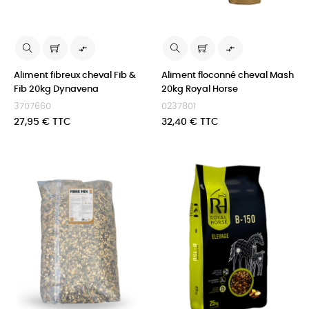


Aliment fibreux cheval Fib &
Aliment floconné cheval Mash
Fib 20kg Dynavena
20kg Royal Horse
3707660
0237801
Prix
Prix
27,95 € TTC
32,40 € TTC