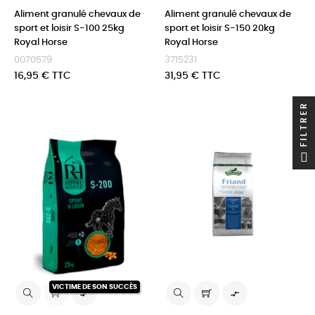
Aliment granulé chevaux de
Aliment granulé chevaux de
sport et loisir S-100 25kg
sport et loisir S-150 20kg
Royal Horse
Royal Horse
0070579
3715231
Prix
Prix
16,95 € TTC
31,95 € TTC
FILTRER
VICTIME DE SON SUCCÈS

