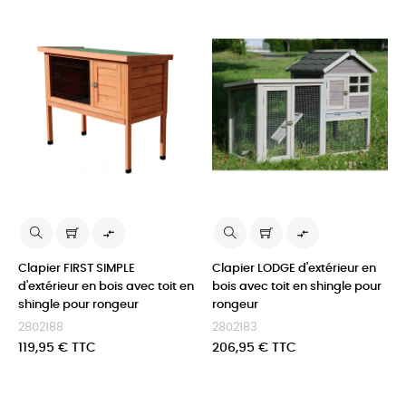


Clapier FIRST SIMPLE
Clapier LODGE d'extérieur en
d'extérieur en bois avec toit en
bois avec toit en shingle pour
shingle pour rongeur
rongeur
2802188
2802183
Prix
Prix
119,95 € TTC
206,95 € TTC