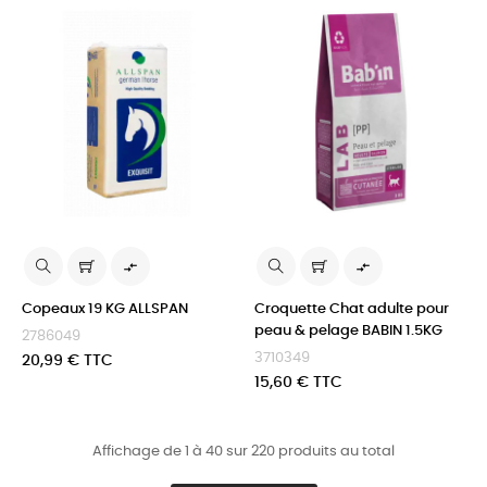


Copeaux 19 KG ALLSPAN
Croquette Chat adulte pour
peau & pelage BABIN 1.5KG
2786049
3710349
Prix
20,99 € TTC
Prix
15,60 € TTC
Affichage de 1 à 40 sur 220 produits au total