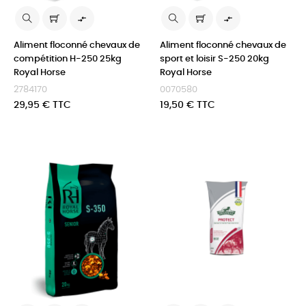


Aliment floconné chevaux de
Aliment floconné chevaux de
compétition H-250 25kg
sport et loisir S-250 20kg
Royal Horse
Royal Horse
2784170
0070580
Prix
Prix
29,95 € TTC
19,50 € TTC