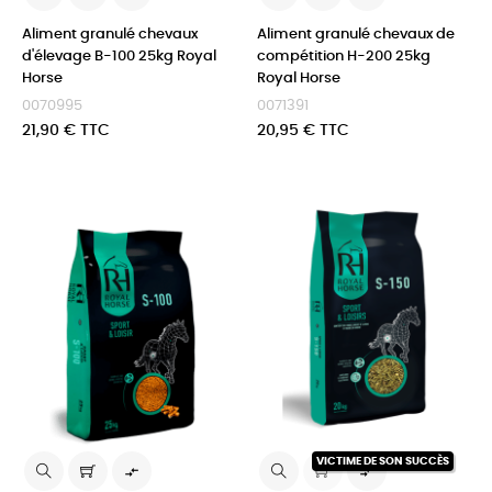
Aliment granulé chevaux
Aliment granulé chevaux de
d'élevage B-100 25kg Royal
compétition H-200 25kg
Horse
Royal Horse
0070995
0071391
Prix
Prix
21,90 € TTC
20,95 € TTC
VICTIME DE SON SUCCÈS

