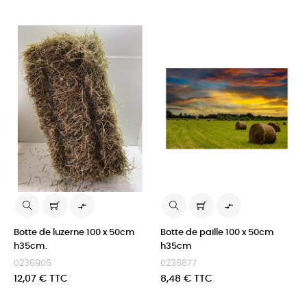


Botte de luzerne 100 x 50cm
Botte de paille 100 x 50cm
h35cm.
h35cm
0236906
0236877
Prix
Prix
12,07 € TTC
8,48 € TTC