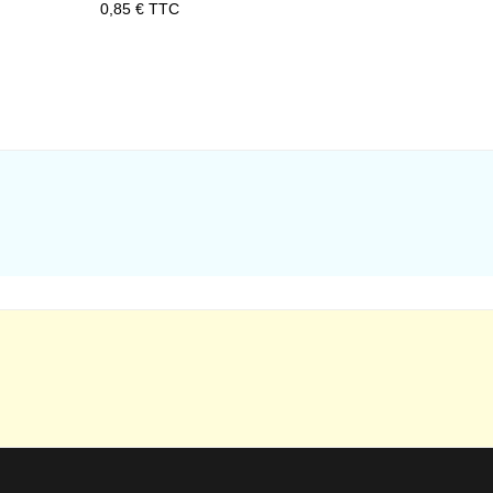
Prix
0,85 € TTC
Prix
14,14 €