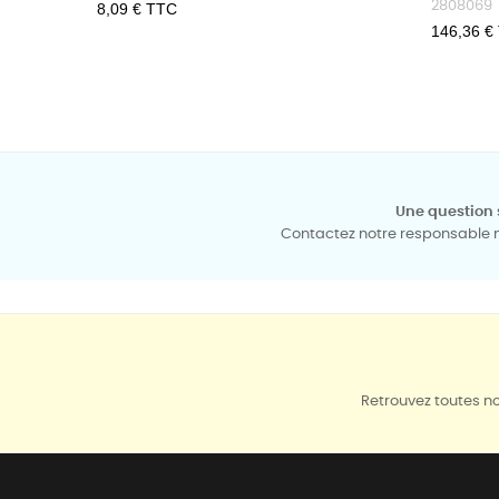
2808069
Prix
8,09 € TTC
Prix
146,36 €
Une question 
Contactez notre responsable mé
Retrouvez toutes no