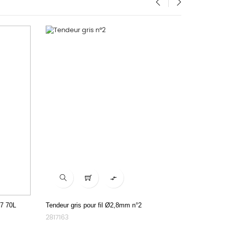
‹
›

N7 70L
Tendeur gris pour fil Ø2,8mm n°2
Fil de te
2817163
2817189