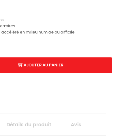
ns
 termites
t accéléré en milieu humide ou difficile
AJOUTER AU PANIER
Détails du produit
Avis