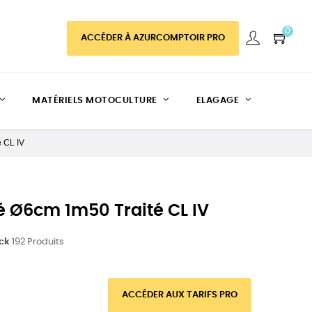
0
ACCÉDER À AZURCOMPTOIR PRO
MATÉRIELS MOTOCULTURE
ELAGAGE
é CL IV
sé Ø6cm 1m50 Traité CL IV
ock
192 Produits
ACCÉDER AUX TARIFS PRO