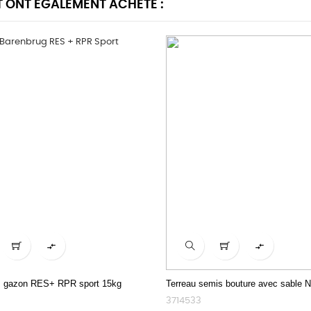
T ONT ÉGALEMENT ACHETÉ :


 gazon RES+ RPR sport 15kg
Terreau semis bouture avec sable 
3714533