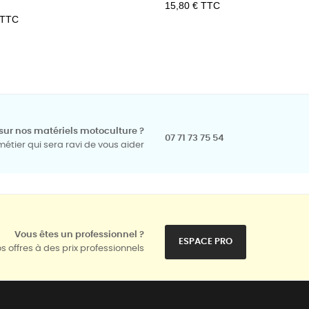
Prix
15,80 € TTC
 TTC
sur nos matériels motoculture ?
07 71 73 75 54
tier qui sera ravi de vous aider
Vous êtes un professionnel ?
ESPACE PRO
s offres à des prix professionnels