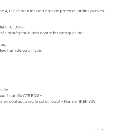
sse 4, utilisé pour les barrières de parcs et jardins publics,
…
ifié CTB-BOIS+.
isés protègent le bois contre les attaques de :
tes,
ieu humide ou difficile.
posée
se 4 certifié CTB BOIS+
is en contact avec le sol et l’eau) - Norme NF EN 335.