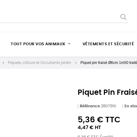
TOUT POUR VOS ANIMAUX
VÊTEMENTS ET SÉCURITÉ
Piquet pin fraisé Ø6cm 1m50 trait
Piquets, clôture et Occultants jardin
Piquet Pin Frai
Référence
2807910
En st
5,36 € TTC
4,47 € HT