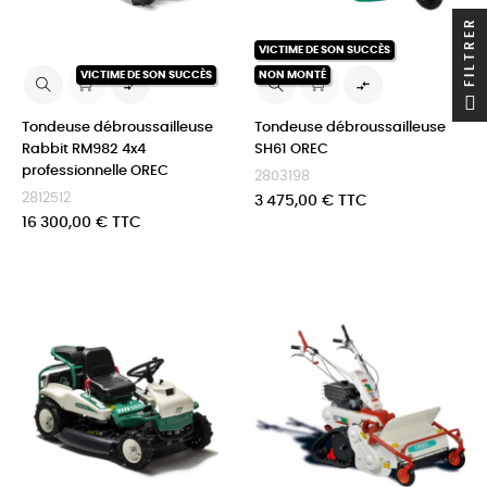
FILTRER
VICTIME DE SON SUCCÈS
VICTIME DE SON SUCCÈS
NON MONTÉ


Tondeuse débroussailleuse
Tondeuse débroussailleuse
Rabbit RM982 4x4
SH61 OREC
professionnelle OREC
2803198
2812512
Prix
3 475,00 € TTC
Prix
16 300,00 € TTC