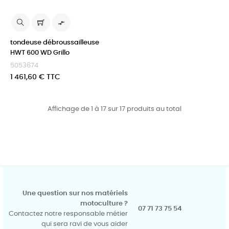

tondeuse débroussailleuse
HWT 600 WD Grillo
5053674
Prix
1 461,60 € TTC
Affichage de 1 à 17 sur 17 produits au total
Une question sur nos matériels
motoculture ?
07 71 73 75 54
Contactez notre responsable métier
qui sera ravi de vous aider