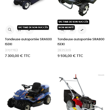
VICTIME DE SON SUCCÈS
VICTIME DE SON SUCCÈS
NON MONTÉ


Tondeuse autoportée SRA600
Tondeuse autoportée SRA800
ISEKI
ISEKI
3707763
2835309
Prix
Prix
7 300,00 € TTC
9 936,00 € TTC