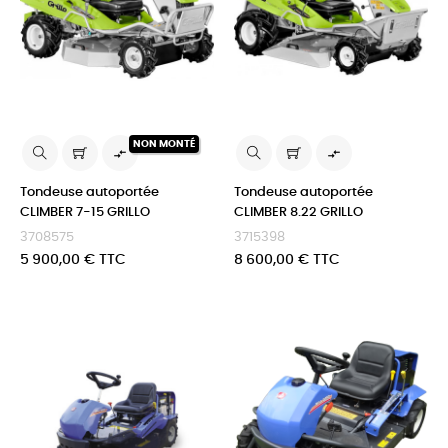
NON MONTÉ


Tondeuse autoportée
Tondeuse autoportée
CLIMBER 7-15 GRILLO
CLIMBER 8.22 GRILLO
3708575
3715398
Prix
Prix
5 900,00 € TTC
8 600,00 € TTC