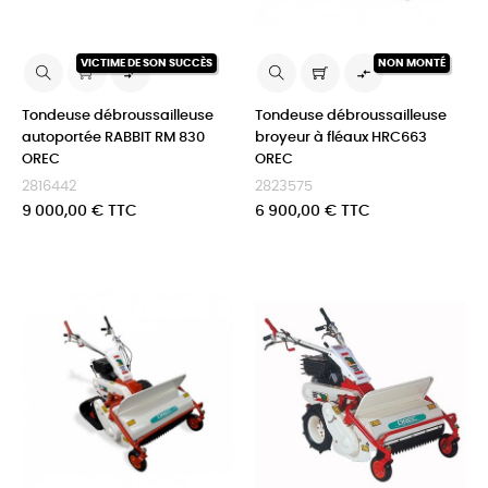
VICTIME DE SON SUCCÈS
NON MONTÉ


Tondeuse débroussailleuse
Tondeuse débroussailleuse
autoportée RABBIT RM 830
broyeur à fléaux HRC663
OREC
OREC
2816442
2823575
Prix
Prix
9 000,00 € TTC
6 900,00 € TTC