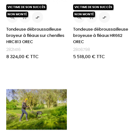
VICTIME DE SON SUCCÈS
VICTIME DE SON SUCCÈS
NON MONTÉ
NON MONTÉ


Tondeuse débroussailleuse
Tondeuse débroussailleuse
broyeur à fléaux sur chenilles
broyeuse à fléaux HR662
HRC813 OREC
OREC
2821416
2806798
Prix
Prix
8 324,00 € TTC
5 518,00 € TTC