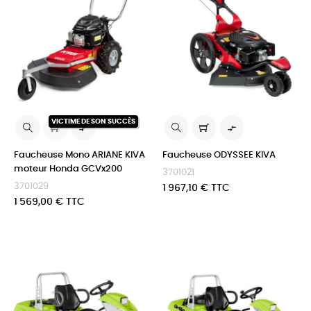
VICTIME DE SON SUCCÈS


Faucheuse Mono ARIANE KIVA
Faucheuse ODYSSEE KIVA
moteur Honda GCVx200
3701021
3701029
Prix
1 967,10 € TTC
Prix
1 569,00 € TTC