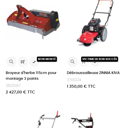
NON MONTÉ
VICTIME DE SON SUCCÈS


Broyeur d'herbe 115cm pour
Débroussailleuse ZINNIA KIVA
montage 3 points
3701324
2822067
Prix
1 350,00 € TTC
Prix
2 427,00 € TTC