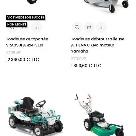
VICTIME DE SON SUCCÈS
NON MONTÉ


Tondeuse autoportée
Tondeuse débroussailleuse
SRA950FA 4x4 ISEKI
ATHENA 8 Kiva moteur
Yamaha
3705451
3701022
Prix
12 360,00 € TTC
Prix
1 353,60 € TTC