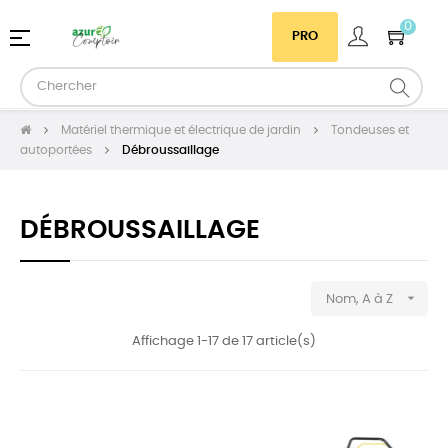
0
Basculer
☰
PRO
la
navigation
Matériel thermique et électrique de jardin
Tondeuses et
autoportées
Débroussaillage
DÉBROUSSAILLAGE

Nom, A à Z
Affichage 1-17 de 17 article(s)