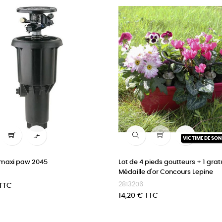


VICTIME DE SO
 maxi paw 2045
Lot de 4 pieds goutteurs + 1 gratu
Médaille d'or Concours Lepine
2813206
 TTC
Prix
14,20 € TTC