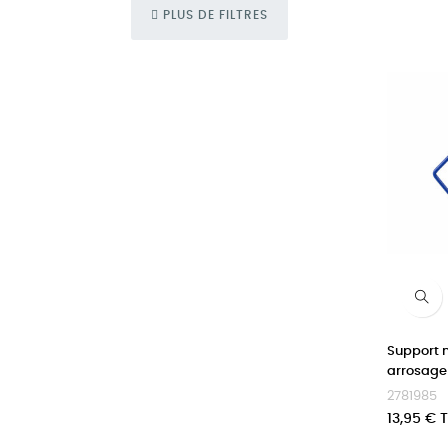
PLUS DE FILTRES
Support 
arrosage
2781985
Prix
13,95 € 