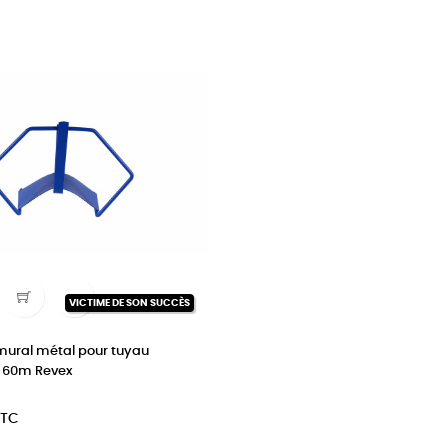

VICTIME DE SON SUCCÈS
mural métal pour tuyau
 60m Revex
TTC