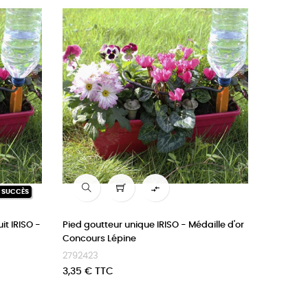

N SUCCÈS
it IRISO -
Pied goutteur unique IRISO - Médaille d'or
Concours Lépine
2792423
Prix
3,35 € TTC