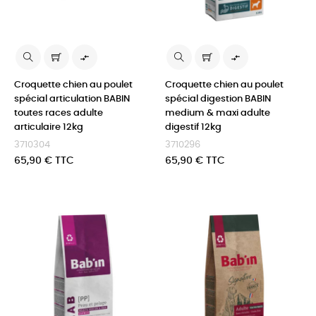


Croquette chien au poulet
Croquette chien au poulet
spécial articulation BABIN
spécial digestion BABIN
toutes races adulte
medium & maxi adulte
articulaire 12kg
digestif 12kg
3710304
3710296
Prix
Prix
65,90 € TTC
65,90 € TTC