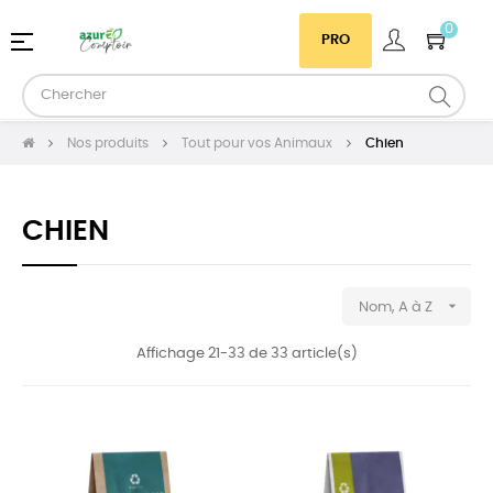
0
Basculer
☰
PRO
la
navigation
Nos produits
Tout pour vos Animaux
Chien
CHIEN

Nom, A à Z
Affichage 21-33 de 33 article(s)