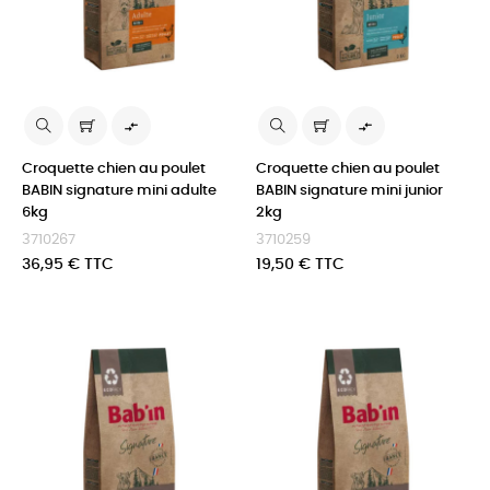


Croquette chien au poulet
Croquette chien au poulet
BABIN signature mini adulte
BABIN signature mini junior
6kg
2kg
3710267
3710259
Prix
Prix
36,95 € TTC
19,50 € TTC