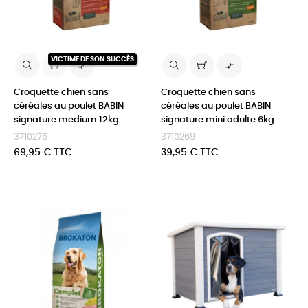
VICTIME DE SON SUCCÈS


Croquette chien sans
Croquette chien sans
céréales au poulet BABIN
céréales au poulet BABIN
signature medium 12kg
signature mini adulte 6kg
3710275
3710269
Prix
Prix
69,95 € TTC
39,95 € TTC