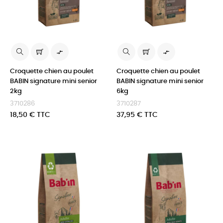


Croquette chien au poulet
Croquette chien au poulet
BABIN signature mini senior
BABIN signature mini senior
2kg
6kg
3710286
3710287
Prix
Prix
18,50 € TTC
37,95 € TTC