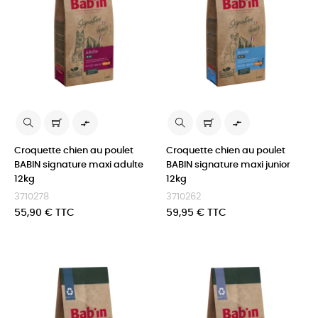


Croquette chien au poulet
Croquette chien au poulet
BABIN signature maxi adulte
BABIN signature maxi junior
12kg
12kg
3710278
3710262
Prix
Prix
55,90 € TTC
59,95 € TTC