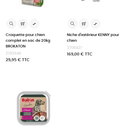


Croquette pour chien
Niche d'extérieur KENNY pour
complet en sac de 20kg
chien
BROKATON
3706427
2793545
Prix
169,00 € TTC
Prix
29,95 € TTC