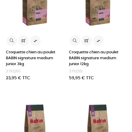


Croquette chien au poulet
Croquette chien au poulet
BABIN signature medium
BABIN signature medium
junior 3kg
junior 12kg
3710260
3710261
Prix
Prix
23,95 € TTC
59,95 € TTC