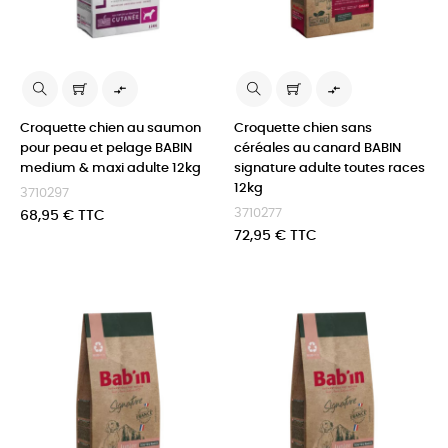


Croquette chien au saumon
Croquette chien sans
pour peau et pelage BABIN
céréales au canard BABIN
medium & maxi adulte 12kg
signature adulte toutes races
12kg
3710297
3710277
Prix
68,95 € TTC
Prix
72,95 € TTC