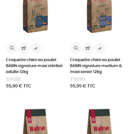


Croquette chien au poulet
Croquette chien au poulet
BABIN signature maxi stérilisé
BABIN signature medium &
adulte 12kg
maxi senior 12kg
3710285
3710289
Prix
Prix
55,90 € TTC
55,95 € TTC