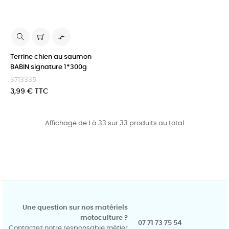

Terrine chien au saumon
BABIN signature 1*300g
3713335
Prix
3,99 € TTC
Affichage de 1 à 33 sur 33 produits au total
Une question sur nos matériels
motoculture ?
07 71 73 75 54
Contactez notre responsable métier