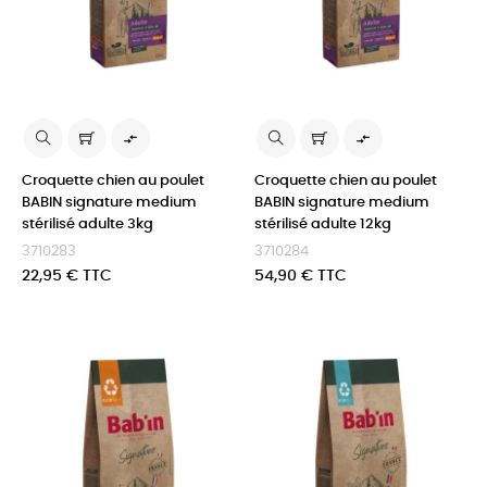


Croquette chien au poulet
Croquette chien au poulet
BABIN signature medium
BABIN signature medium
stérilisé adulte 3kg
stérilisé adulte 12kg
3710283
3710284
Prix
Prix
22,95 € TTC
54,90 € TTC