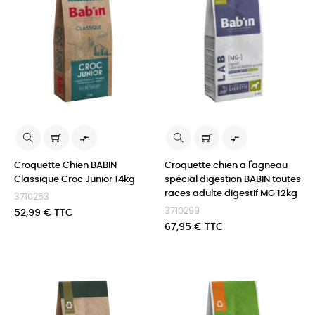


Croquette Chien BABIN
Croquette chien a l'agneau
Classique Croc Junior 14kg
spécial digestion BABIN toutes
races adulte digestif MG 12kg
3710253
3710299
Prix
52,99 € TTC
Prix
67,95 € TTC