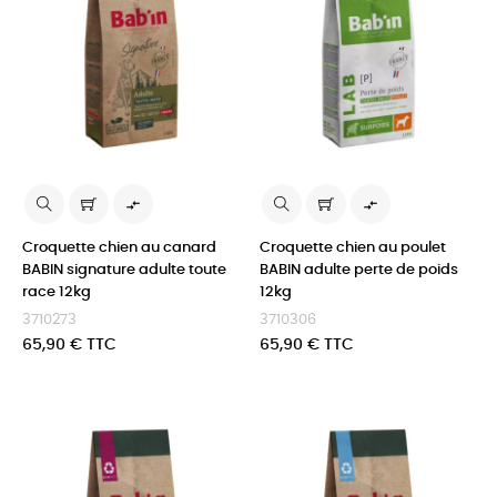


Croquette chien au canard
Croquette chien au poulet
BABIN signature adulte toute
BABIN adulte perte de poids
race 12kg
12kg
3710273
3710306
Prix
Prix
65,90 € TTC
65,90 € TTC