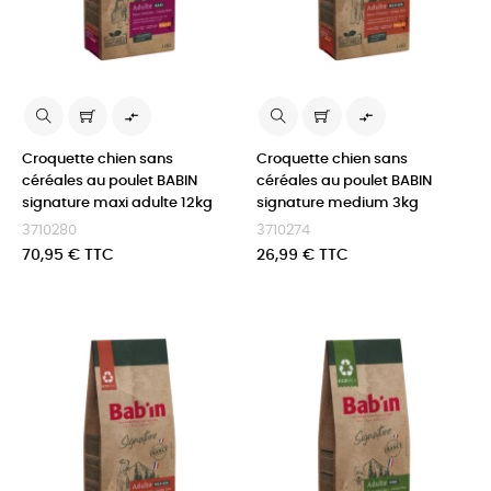


Croquette chien sans
Croquette chien sans
céréales au poulet BABIN
céréales au poulet BABIN
signature maxi adulte 12kg
signature medium 3kg
3710280
3710274
Prix
Prix
70,95 € TTC
26,99 € TTC