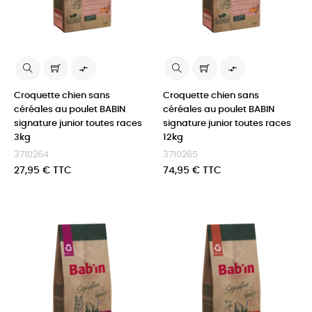


Croquette chien sans
Croquette chien sans
céréales au poulet BABIN
céréales au poulet BABIN
signature junior toutes races
signature junior toutes races
3kg
12kg
3710264
3710265
Prix
Prix
27,95 € TTC
74,95 € TTC