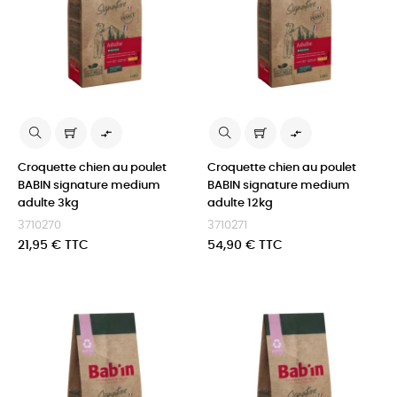


Croquette chien au poulet
Croquette chien au poulet
BABIN signature medium
BABIN signature medium
adulte 3kg
adulte 12kg
3710270
3710271
Prix
Prix
21,95 € TTC
54,90 € TTC