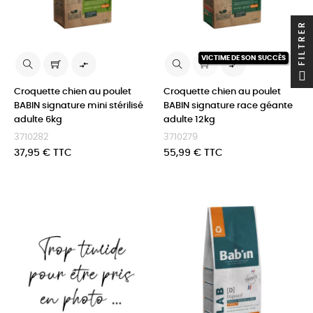
FILTRER
VICTIME DE SON SUCCÈS


Croquette chien au poulet
Croquette chien au poulet
BABIN signature mini stérilisé
BABIN signature race géante
adulte 6kg
adulte 12kg
3710282
3710279
Prix
Prix
37,95 € TTC
55,99 € TTC