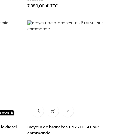
Prix
7 380,00 € TTC

N MONTÉ
le diesel
Broyeur de branches TP176 DIESEL sur
commande