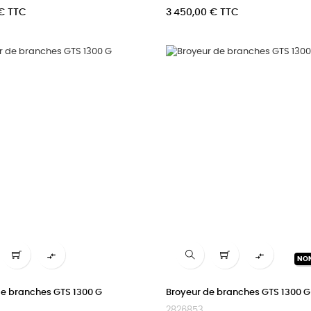
Prix
 € TTC
3 450,00 € TTC


NO
de branches GTS 1300 G
Broyeur de branches GTS 1300 G
2826853