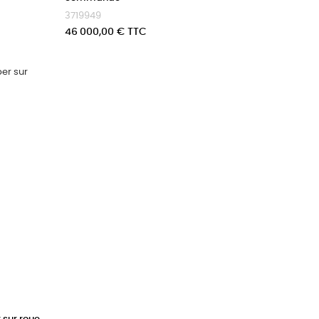
3719949
Prix
46 000,00 € TTC