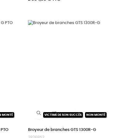

N MONTÉ
VICTIME DE SON SUCCÈS
NON MONTÉ
 PTO
Broyeur de branches GTS 1300R-G
2826852