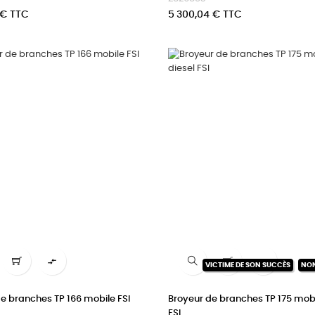
Prix
 € TTC
5 300,04 € TTC


VICTIME DE SON SUCCÈS
NO
e branches TP 166 mobile FSI
Broyeur de branches TP 175 mobi
FSI