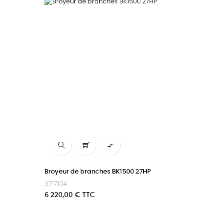

Broyeur de branches BK1500 27HP
3717104
Prix
6 220,00 € TTC