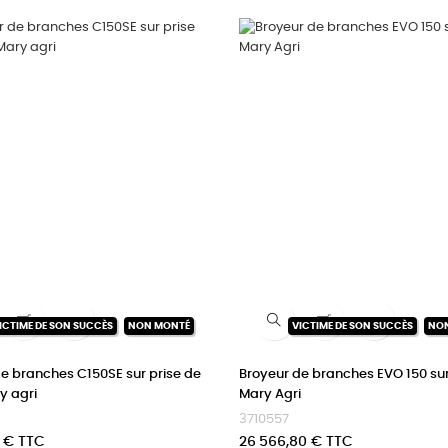


ICTIME DE SON SUCCÈS
NON MONTÉ
VICTIME DE SON SUCCÈS
NO
e branches C150SE sur prise de
Broyeur de branches EVO 150 sur
y agri
Mary Agri
3710557
Prix
 € TTC
26 566,80 € TTC