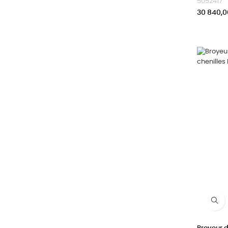
5052417
Prix
30 840,0