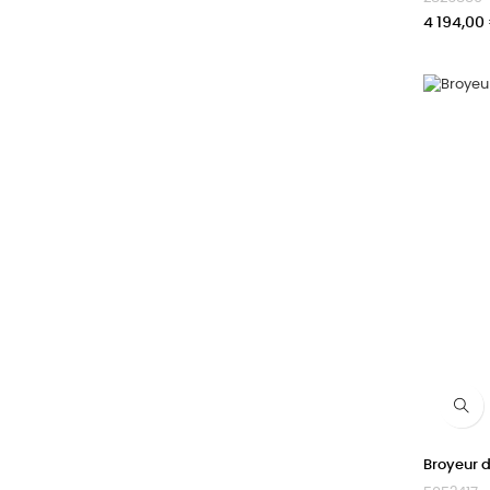
Prix
4 194,00
Broyeur d