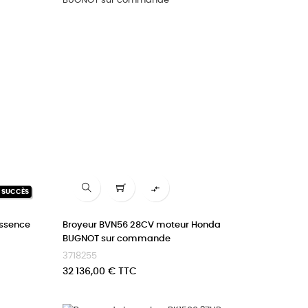

N SUCCÈS
Essence
Broyeur BVN56 28CV moteur Honda
BUGNOT sur commande
3718255
Prix
32 136,00 € TTC