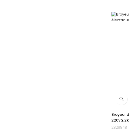
Broyeur 
220v 2,2
2826848