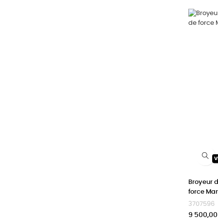
V
Broyeur d
force Mar
3707596
Prix
9 500,00