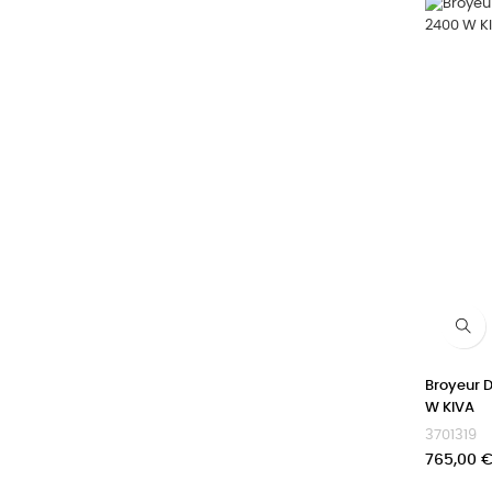
Broyeur D
W KIVA
3701319
Prix
765,00 