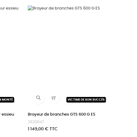

N MONTÉ
VICTIME DE SON SUCCÈS
 essieu
Broyeur de branches GTS 600 G ES
2826847
Prix
1 149,00 € TTC