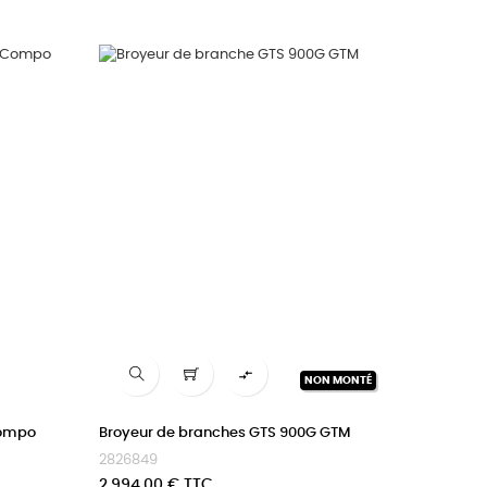

NON MONTÉ
Compo
Broyeur de branches GTS 900G GTM
2826849
Prix
2 994,00 € TTC