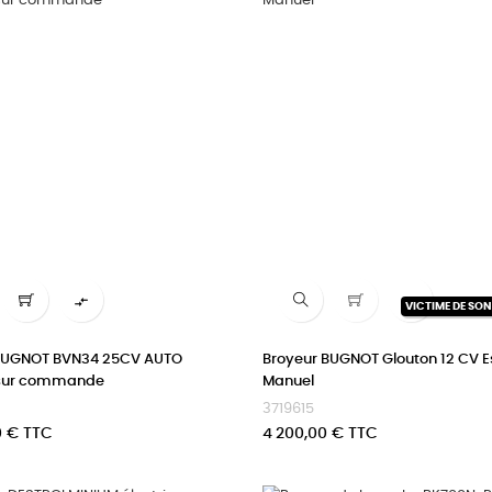


VICTIME DE SO
BUGNOT BVN34 25CV AUTO
Broyeur BUGNOT Glouton 12 CV 
sur commande
Manuel
3719615
Prix
0 € TTC
4 200,00 € TTC