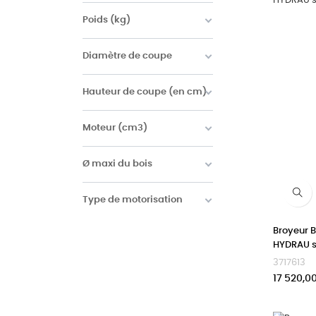
Poids (kg)
Diamètre de coupe
Hauteur de coupe (en cm)
Moteur (cm3)
Ø maxi du bois
Type de motorisation
Broyeur 
HYDRAU 
3717613
Prix
17 520,0