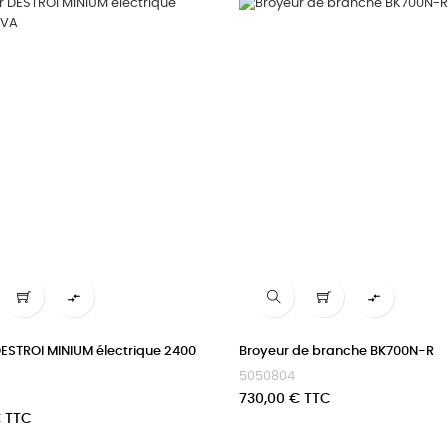


ESTROI MINIUM électrique 2400
Broyeur de branche BK700N-R
5050804
Prix
730,00 € TTC
€ TTC