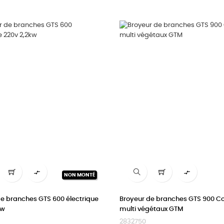


NON MONTÉ
de branches GTS 600 électrique
Broyeur de branches GTS 900 
kw
multi végétaux GTM
2832750