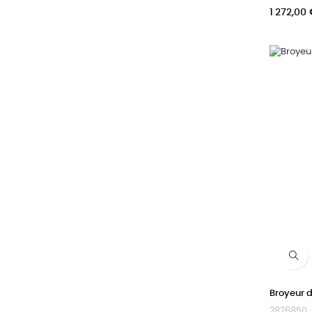
Prix
1 272,00
Broyeur 
2826850