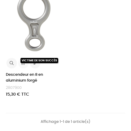
VICTIME DE SON SUCCÈS

Descendeur en 8 en
aluminium forgé
2807900
Prix
15,30 € TTC
Affichage 1-1 de 1 article(s)