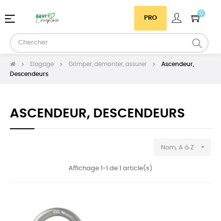
0
Basculer
☰
PRO
la
navigation
Elagage
Grimper, démonter, assurer
Ascendeur,
Descendeurs
ASCENDEUR, DESCENDEURS

Nom, A à Z
Affichage 1-1 de 1 article(s)