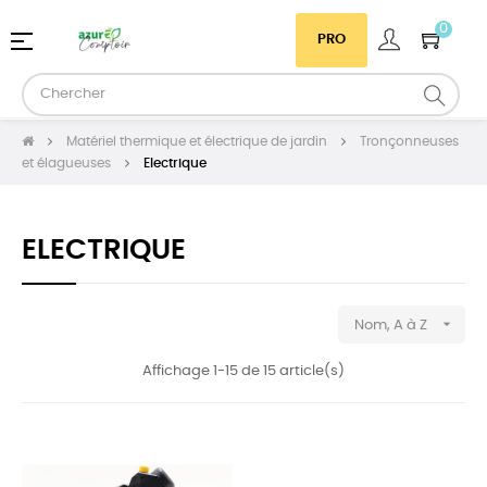
0
Basculer
☰
PRO
la
navigation
Matériel thermique et électrique de jardin
Tronçonneuses
et élagueuses
Electrique
ELECTRIQUE

Nom, A à Z
Affichage 1-15 de 15 article(s)