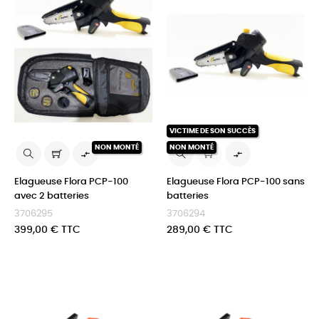
VICTIME DE SON SUCCÈS
NON MONTÉ
NON MONTÉ


Elagueuse Flora PCP-100
Elagueuse Flora PCP-100 sans
avec 2 batteries
batteries
3706295
3706294
Prix
Prix
399,00 € TTC
289,00 € TTC