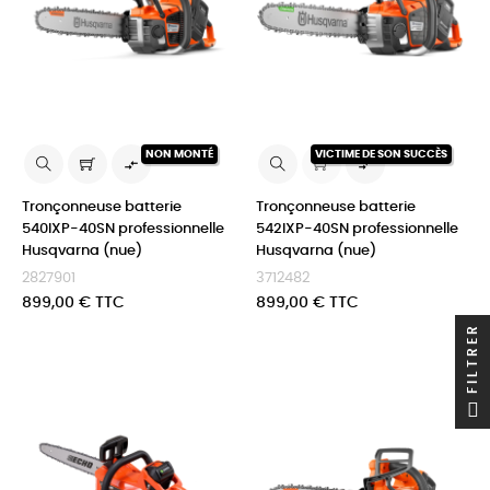
NON MONTÉ
VICTIME DE SON SUCCÈS


Tronçonneuse batterie
Tronçonneuse batterie
540IXP-40SN professionnelle
542IXP-40SN professionnelle
Husqvarna (nue)
Husqvarna (nue)
2827901
3712482
Prix
Prix
899,00 € TTC
899,00 € TTC
FILTRER