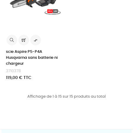

scie Aspire P5-P4A
Husqvarna sans batterie ni
chargeur
3710378
Prix
119,00 € TTC
Affichage de 1 à 15 sur 15 produits au total