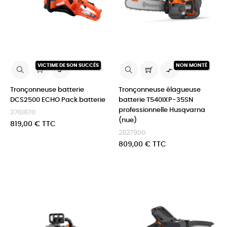
VICTIME DE SON SUCCÈS
NON MONTÉ


Tronçonneuse batterie
Tronçonneuse élagueuse
DCS2500 ECHO Pack batterie
batterie T540IXP-35SN
professionnelle Husqvarna
3761670
(nue)
Prix
819,00 € TTC
2827900
Prix
809,00 € TTC