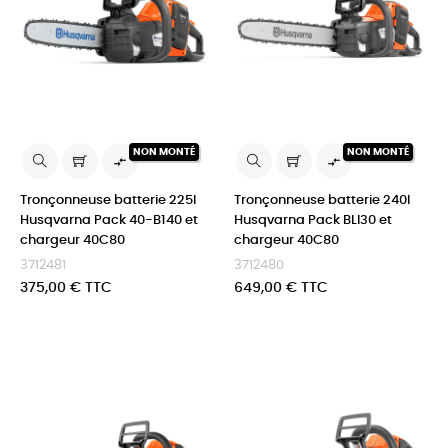
NON MONTÉ
NON MONTÉ


Tronçonneuse batterie 225I
Tronçonneuse batterie 240I
Husqvarna Pack 40-B140 et
Husqvarna Pack BLI30 et
chargeur 40C80
chargeur 40C80
3712481
3712480
Prix
Prix
375,00 € TTC
649,00 € TTC