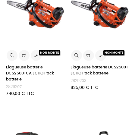
NON MONTÉ
NON MONTÉ


Elagueuse batterie
Elagueuse batterie DCS2500T
DCS2500TCA ECHO Pack
ECHO Pack batterie
batterie
2829203
2829207
Prix
825,00 € TTC
Prix
740,00 € TTC