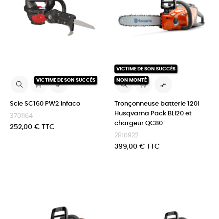
VICTIME DE SON SUCCÈS
VICTIME DE SON SUCCÈS
NON MONTÉ


Scie SC160 PW2 Infaco
Tronçonneuse batterie 120I
Husqvarna Pack BLI20 et
3701164
chargeur QC80
Prix
252,00 € TTC
2810922
Prix
399,00 € TTC