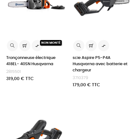
NON MONTÉ


Tronçonneuse électrique
scie Aspire P5-P4A
418EL- 40SN Husqvarna
Husqvarna avec batterie et
chargeur
2815501
3710379
Prix
319,00 € TTC
Prix
179,00 € TTC