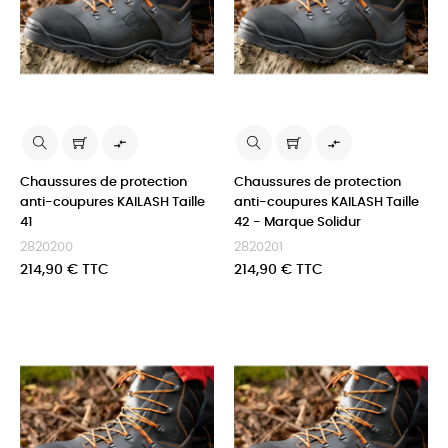


Chaussures de protection
Chaussures de protection
anti-coupures KAILASH Taille
anti-coupures KAILASH Taille
41
42 - Marque Solidur
2820200
2820201
Prix
Prix
214,90 € TTC
214,90 € TTC