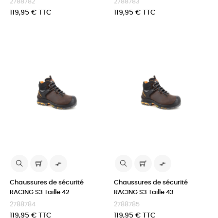
2788782
2788783
Prix
Prix
119,95 € TTC
119,95 € TTC


Chaussures de sécurité
Chaussures de sécurité
RACING S3 Taille 42
RACING S3 Taille 43
2788784
2788785
Prix
Prix
119,95 € TTC
119,95 € TTC