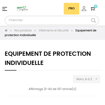
0
Basculer
☰
PRO
la
navigation
Nos produits
Vêtements et Sécurité
Equipement de
protection individuelle
EQUIPEMENT DE PROTECTION
INDIVIDUELLE

Nom, A à Z
Affichage 21-40 de 197 article(s)