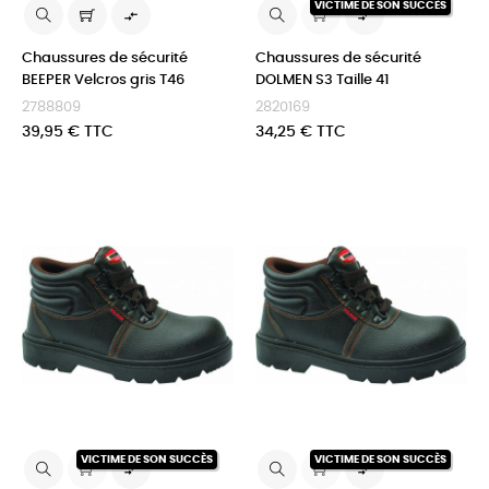
VICTIME DE SON SUCCÈS


Chaussures de sécurité
Chaussures de sécurité
BEEPER Velcros gris T46
DOLMEN S3 Taille 41
2788809
2820169
Prix
Prix
39,95 € TTC
34,25 € TTC
VICTIME DE SON SUCCÈS
VICTIME DE SON SUCCÈS

