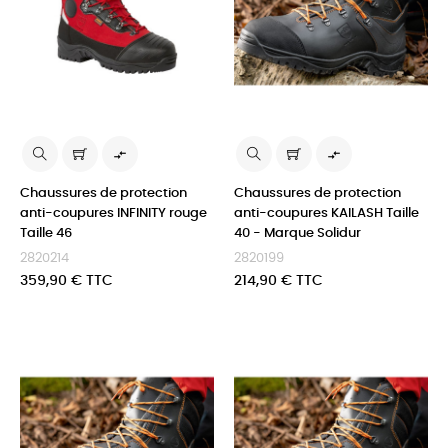


Chaussures de protection
Chaussures de protection
anti-coupures INFINITY rouge
anti-coupures KAILASH Taille
Taille 46
40 - Marque Solidur
2820214
2820199
Prix
Prix
359,90 € TTC
214,90 € TTC