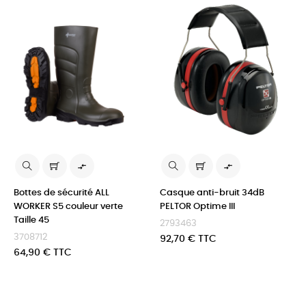


Bottes de sécurité ALL
Casque anti-bruit 34dB
WORKER S5 couleur verte
PELTOR Optime III
Taille 45
2793463
3708712
Prix
92,70 € TTC
Prix
64,90 € TTC