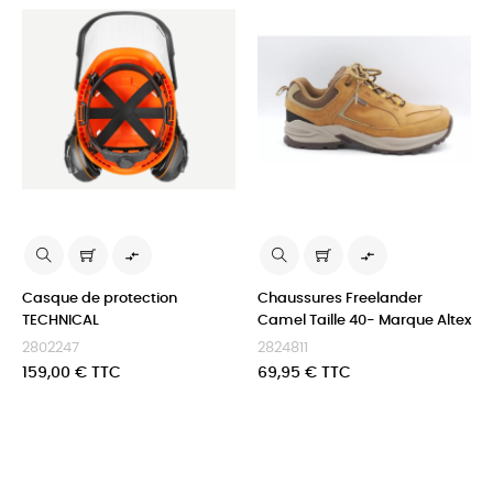


Casque de protection
Chaussures Freelander
TECHNICAL
Camel Taille 40- Marque Altex
2802247
2824811
Prix
Prix
159,00 € TTC
69,95 € TTC