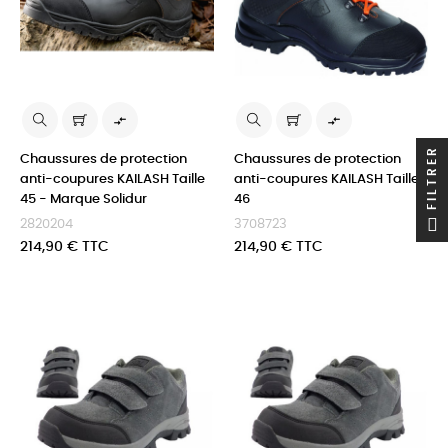


FILTRER
Chaussures de protection
Chaussures de protection
anti-coupures KAILASH Taille
anti-coupures KAILASH Taille
45 - Marque Solidur
46
2820204
3708723
Prix
Prix
214,90 € TTC
214,90 € TTC