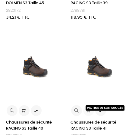
DOLMEN S3 Taille 45
RACING S3 Taille 39
2820172
2788781
Prix
Prix
34,21 € TTC
119,95 € TTC
VICTIME DE SON SUCCÈS


Chaussures de sécurité
Chaussures de sécurité
RACING S3 Taille 40
RACING S3 Taille 41