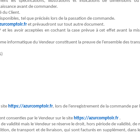
t les spécifications, illustrations et indications de dimensions 
aissance avant de commander.
té du
Client
.
disponibles
, tel que précisés lors de la passation de commande.
zurcomptoir.
fr
et prévaudront sur tout autre document.
 et les avoir acceptées en cochant la case prévue à cet effet avant la 
stème informatique du
Vendeur
constituent la preuve de l’ensemble des trans
S)
 site
https://azurcomptoir.fr
, lors de l’enregistrement de la commande par 
ent consenties par le
Vendeur
sur le site
https://azurcomptoir.fr
.
de validité mais le
Vendeur
se réserve le droit, hors période de validité, d
e
tion, de transport et de livraison, qui sont facturés en supplément, dans le