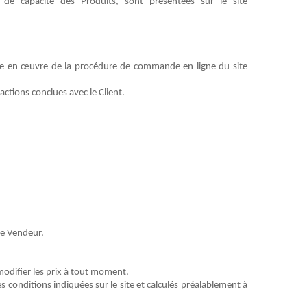
ou de capacité des
Produits
, sont présentées sur le site
mise en œuvre de la procédure de commande en ligne du site
actions conclues avec le
Client
.
le
Vendeur
.
modifier les prix à tout moment.
s conditions indiquées sur le site et calculés préalablement à