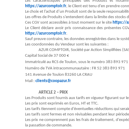
Les caractéristiques principales des
Produits
et notammen
https://azurcomptoir.
fr
,
l
e
Client
est tenu d
’
e
n
prendre conn
Le choix et l’achat d’un
Produit
sont de la seule responsabili
Les offres de Produits s’entendent dans
la limite des stocks 
Ces CGV sont accessibles à tout moment sur le site
https://a
Le
Client
déclare avoir pris connaissance des présentes CGV
https://azurcomptoir.fr
.
Sauf preuve contraire, les données enregistrées dans le sy
Les coordonnées du
Vendeur
sont les suivantes :
AZUR COMPTOIR,
Société par Action Simplifiées (SA
Capital So
cial de
37 000
€
Immatriculé au RCS de
Toulon
, sous le numéro 383 893 971
Numéro de TVA intracommunautaire : FR 52 383 893 971
141 Avenue de Toulon 83260 LA CRAU
Mail :
c
lients
@
coopazur
.fr
ARTICLE 2 – PRIX
Les
Produits
sont fournis aux tarifs en vigueur figurant sur le
Les prix sont exprimés en Euros, HT et TTC.
Les tarifs tiennent compte d’éventuelles
réductions qui serai
Les tarifs sont fermes et non
révisables
pendant leur période 
Les prix ne comprennent pas les frais de traitement, d’expédi
la passation de commande
.