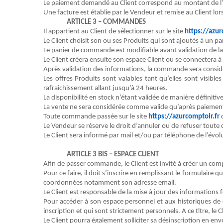
Le paiement demandé au
Client
correspond au montant de l’
Une facture est établie par le
Vendeur
et
remise au
Client
lor
ARTICLE 3 – COMMANDES
Il appartient au
Client
de sélectionner sur le site
https://azur
Le
Client
choisit son ou ses
Produits
qui sont ajoutés à un p
Le panier de commande est modifiable avant validation de l
Le
Client
crée
ra
ensuite son espace
Client
ou se connectera à 
Après validation des informations, la commande sera consid
Les offres
Produits
sont valables tant qu’elles sont visibles
rafraîchissement allant jusqu’à
2
4 heures.
La disponibilité en stock n’étant validée de manière définiti
La vente ne sera considérée comme valide qu’après paiement i
Toute commande passée sur le site
https://azurcomptoir.fr
Le
Vendeur
se réserve le droit d’annuler ou de refuser tou
Le
Client
se
ra
informé par mail et/ou par téléphone de l’évo
ARTICLE 3 BIS – ESPACE
CLIENT
Afin de passer commande, le
Client
est invité à créer un com
Pour ce faire, il doit s’inscrire en remplissant le formulair
coordonnées notamment son adresse
e
mail.
Le
Client
est responsable de la mise à jour des informations fo
Pour
accéder
à son espace personnel et aux historiques d
inscription et qui sont strictement personnels. A ce titre, le
C
Le
Client
pourra également solliciter sa désinscription en en