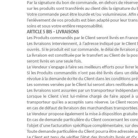
Par la signature du bon de commande, en dehors de réserves pr
sur les produits sont transférés au client dès la signature 
Votre commande peut être lourde et/ou volumineuse. Afin de t
l’enlèvement de vos produits est bien adapté pour leur trans
soins et sous votre entière responsabilité.
ARTICLE 5
BIS
– LIVRAISONS
Les
Produits
commandés par le
Client
seront livrés en France
Les livraisons interviennent, à l’adresse indiqué par le Clien
ouvrés
.
Si le produit est sur commande,
le délai
de livraison 
La livraison est constituée par le transfert au
Client
de la pos
seront livrés en une seule fois.
Le
Vendeur
s’engage à faire ses meilleurs efforts pour livrer l
Si les
Produits
commandés n’ont pas été livrés dans un déla
ré
v
olue à la demande écrite du
Client
dans les conditions pr
Les sommes versées par le
Client
lui seront alors restituées 
Les livraisons sont assurées par un transporteur indépendan
Lorsque le
Client
s’est lui-même chargé de faire appel à un
transporteur qui les a acceptés
sans réserve
. Le
Client
reconn
en cas de défaut de livraison des marchandises transportées
Le
Vendeur
propose également la
mise à disposition
gratuit
En cas de demande particulière du
Client
concernant les cond
l’objet d’une facturation spécifique complémentaire, sur dev
Toute demande particulière du
Client
pourra
être
adressée
a
Le
Client
est tenu de vérifier l’état des
Produits
livrés et d'y