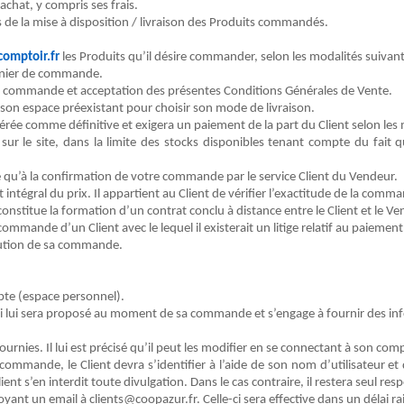
achat, y compris
s
es frais.
s de la
mise à disposition /
livraison des
Produits
commandés.
comptoir.fr
les
Produits
qu’il désire
commander, selon les modalités suivant
anier de commande.
a commande et acceptation des présentes Conditions Générales de Vente.
son espace préexistant pour choisir son mode de livraison.
érée comme définitive et exigera un paiement de la part du
Client
selon les
 sur le site, dans la limite des stocks disponibles
tenant compte du fait q
ve qu’à la confirmation de votre commande par le service
Client
du
Vendeur
.
ntégral du prix. Il appartient au
Client
de vérifier l’exactitude de la comm
constitue
la formation d’un contrat conclu à distance entre le
Client
et le
Ve
te commande d’un
Client
avec le lequel il existerait un litige relatif au paie
lution de sa commande.
pte (espace personnel).
e qui lui sera proposé au moment de sa commande et s’engage à fournir des inf
urnies. Il lui est précisé qu’il peut les modifier en se connectant à son com
e commande, le
Client
devra s’identifier à l’aide de son nom d’utilisateur 
lient
s’en interdit toute divulgation. Dans le cas contraire, il restera seul res
voyant un email
à
c
lient
s
@
coopazur
.fr
.
Celle-ci sera effective dans un délai r