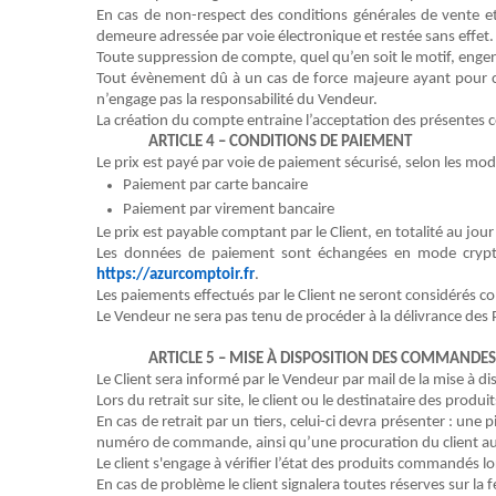
En cas de
non-respect
des conditions générales de vente et/
demeure adressée par voie électronique et restée sans effet.
Toute suppression de compte, quel qu’en soit le motif, enge
Tout évènement dû à un cas de force majeure ayant pour c
n’engage pas la responsabilité du
Vendeur
.
La création du compte entraine l’acceptation des présentes 
ARTICLE 4 – CONDITIONS DE PAIEMENT
Le prix est payé par voie de paiement sécurisé, selon les moda
Paiement par carte bancaire
Paiement par virement bancaire
Le prix est payable comptant par le
Client
, en totalité au jo
Les données de paiement sont échangées en mode crypté gr
https://azurcomptoir.fr
.
Les paiement
s
effectués par le
Client
ne seront considérés 
L
e
Vendeur
ne sera pas tenu de procéder à la délivrance des
ARTICLE 5 –
MISE À DISPOSITION DES COMMANDES
Le
C
lient sera informé par le
V
endeur par mail de la mise à d
Lors du retrait
sur site
, le client ou le destinataire des pr
En cas de retrait par un tiers, celui-ci devra présenter : u
numéro de commande, ainsi qu’une procuration du client autori
Le client s'engage à vérifier l’état des produits commandés lo
En cas de problème le client signalera toutes réserves sur 