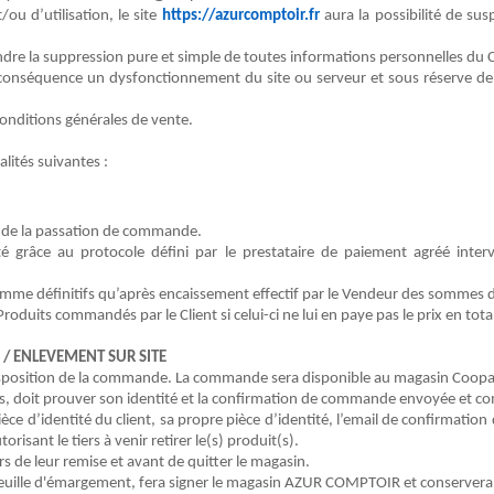
ou d’utilisation, le site
https://azurcomptoir.fr
aura la possibilité de su
ndre la suppression pure et simple de toutes informations personnelles du
C
onséquence un dysfonctionnement du site ou serveur et sous réserve de 
conditions générales de vente.
lités suivantes :
ur de la passation de commande.
âce au protocole défini par le prestataire de paiement agréé interven
comm
e
définitifs qu’après encaissement effectif par le
Vendeur
des sommes d
Produits
commandés par le
Client
si celui-ci
ne lui en paye pas le prix en
tota
 /
ENLEVEMENT SUR SITE
isposition de la commande
. La commande sera disponible
au magasin
Coopa
oduits, doit prouver son identité et la confirmation de commande envoyée e
ne pièce d’identité du client, sa propre pièce d’identité, l’email de conf
sant le tiers à venir retirer le(s) produit(s).
rs de leur remise et avant de quitter le magasin.
la feuille d'émargement, fera signer le magasin AZUR COMPTOIR et conserve