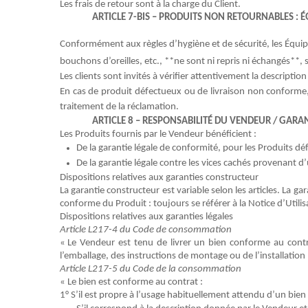
Les frais de retour
sont
à la charge du
Client
.
ARTICLE 7-BIS – PRODUITS NON RETOURNABLES : É
Conformément aux règles d’hygiène et de sécurité, les Équipe
bouchons d’oreilles, etc., **ne sont ni repris ni échangés*
Les clients sont invités à vérifier attentivement la descripti
En cas de produit défectueux ou de livraison non conforme, 
traitement de la réclamation.
ARTICLE 8 – RESPONSABILIT
É
DU
VENDEUR
/
GARAN
Les
Produits
fournis par le
Vendeur
bénéficient :
De la garantie légale de conformité, pour les
Produits
déf
De la garantie légale contre les vices cachés provenant d
Dispositions relatives
aux garanties constructeur
La garantie constructeur
est variable selon les articles. La 
conforme du Produit : toujours se référer à la Notice d’Utilis
Dispositions relatives aux garanties légales
Article L217-4 du Code de consommation
« Le
Vendeur
est tenu de livrer un bien conforme au contr
l’emballage, des instructions de montage ou de l’installation l
Article L217-5 du Code de la consommation
« Le bien est conforme au contrat :
1° S’il est propre à l’usage habituellement attendu d’un bien 