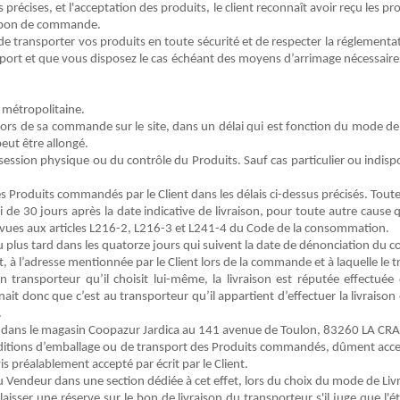
écises, et l'acceptation des produits, le client reconnaît avoir reçu les pro
du bon de commande.
ransporter vos produits en toute sécurité et de respecter la réglementatio
port et que vous disposez le cas échéant des moyens d’arrimage nécessaires
 métropolitaine.
t lors de sa commande sur le site, dans un délai qui est fonction du mode de l
peut être allongé.
session physique ou du contrôle du
Produits
. Sauf cas particulier ou indis
es
Produits
commandés par le
Client
dans les délais ci-dessus précisés. Toute
i de
30 jours
après la date indicative de livraison
, pour toute autre cause q
évues aux articles L216-2, L216-3 et L241-4 du Code de la consommation.
au plus tard dans les quatorze jours qui suivent la date de dénonciation du c
t, à l’adresse mentionnée par le
Client
lors de la commande
et à laquelle le
 transporteur qu’il choisit lui-même, la livraison est réputée effectué
ait donc que c’est au transporteur qu’il appartient d’effectuer la livraiso
.
e dans
le
magasin
Coopazur
Jardica
au 141 avenue de Toulon
,
83260 LA CRA
itions d’emballage ou de transport des
Produits
commandés,
dûment
acce
is préalablement accepté par écrit par le
Client
.
u Vendeur
dans une section dédiée à cet effet, lors du choix du mode de L
 laisser une réserve sur le bon de livraison du transporteur s'il juge que l'é