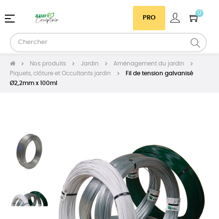
0
Basculer
☰
PRO
la
navigation
Nos produits
Jardin
Aménagement du jardin
Piquets, clôture et Occultants jardin
Fil de tension galvanisé
Ø2,2mm x 100ml