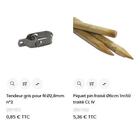


Tendeur gris pour fil Ø2,8mm
Piquet pin fraisé Ø6cm 1m50
n°2
traité CL IV
2817163
2807910
Prix
Prix
0,85 € TTC
5,36 € TTC