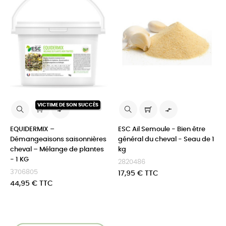
VICTIME DE SON SUCCÈS


EQUIDERMIX –
ESC Ail Semoule - Bien être
Démangeaisons saisonnières
général du cheval - Seau de 1
cheval – Mélange de plantes
kg
- 1 KG
2820486
3706805
Prix
17,95 € TTC
Prix
44,95 € TTC