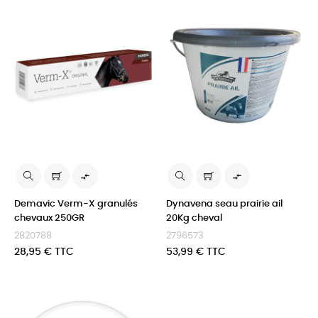


Demavic Verm-X granulés
Dynavena seau prairie ail
chevaux 250GR
20Kg cheval
2820788
2796573
Prix
Prix
28,95 € TTC
53,99 € TTC