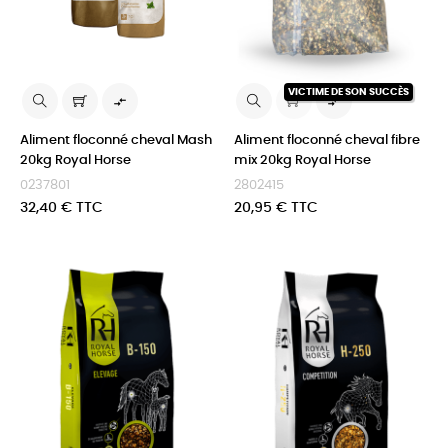
VICTIME DE SON SUCCÈS


Aliment floconné cheval Mash
Aliment floconné cheval fibre
20kg Royal Horse
mix 20kg Royal Horse
0237801
2802415
Prix
Prix
32,40 € TTC
20,95 € TTC