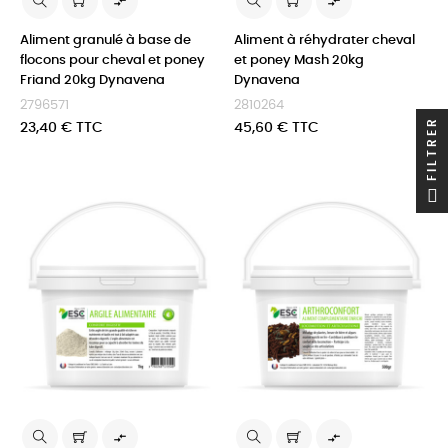


Aliment granulé à base de
Aliment à réhydrater cheval
flocons pour cheval et poney
et poney Mash 20kg
Friand 20kg Dynavena
Dynavena
2796571
2810264
FILTRER
Prix
Prix
23,40 € TTC
45,60 € TTC

