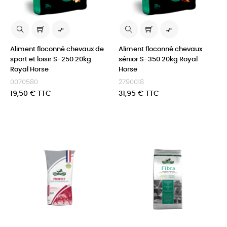


Aliment floconné chevaux de
Aliment floconné chevaux
sport et loisir S-250 20kg
sénior S-350 20kg Royal
Royal Horse
Horse
0070580
2790018
Prix
Prix
19,50 € TTC
31,95 € TTC