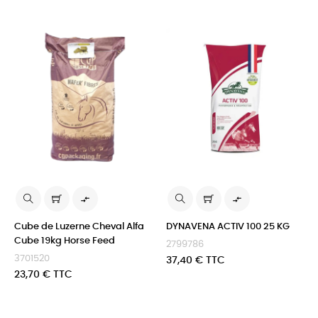


Cube de Luzerne Cheval Alfa
DYNAVENA ACTIV 100 25 KG
Cube 19kg Horse Feed
2799786
3701520
Prix
37,40 € TTC
Prix
23,70 € TTC