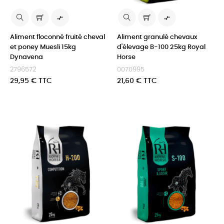


Aliment floconné fruité cheval
Aliment granulé chevaux
et poney Muesli 15kg
d'élevage B-100 25kg Royal
Dynavena
Horse
2796572
0070995
Prix
Prix
29,95 € TTC
21,60 € TTC