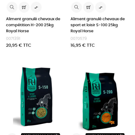


Aliment granulé chevaux de
Aliment granulé chevaux de
compétition H-200 25kg
sport et loisir S-100 25kg
Royal Horse
Royal Horse
0071391
0070579
Prix
Prix
20,95 € TTC
16,95 € TTC