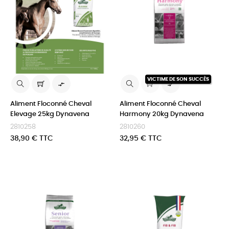
VICTIME DE SON SUCCÈS


Aliment Floconné Cheval
Aliment Floconné Cheval
Elevage 25kg Dynavena
Harmony 20kg Dynavena
2810258
2810260
Prix
Prix
38,90 € TTC
32,95 € TTC