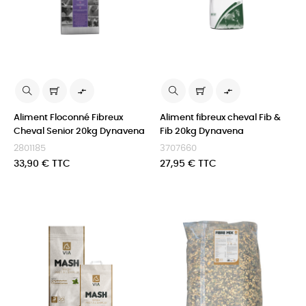


Aliment Floconné Fibreux
Aliment fibreux cheval Fib &
Cheval Senior 20kg Dynavena
Fib 20kg Dynavena
2801185
3707660
Prix
Prix
33,90 € TTC
27,95 € TTC