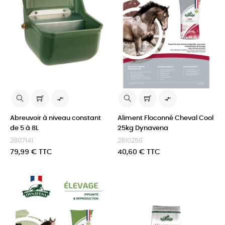


Abreuvoir à niveau constant
Aliment Floconné Cheval Cool
de 5 à 8L
25kg Dynavena
2807141
2810256
Prix
Prix
79,99 € TTC
40,60 € TTC