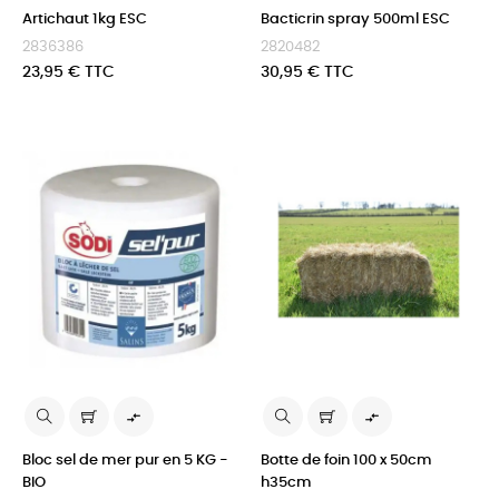
Artichaut 1kg ESC
Bacticrin spray 500ml ESC
2836386
2820482
Prix
Prix
23,95 € TTC
30,95 € TTC


Bloc sel de mer pur en 5 KG -
Botte de foin 100 x 50cm
BIO
h35cm