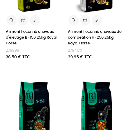


Aliment floconné chevaux
Aliment floconné chevaux de
d'élevage B-150 25kg Royal
compétition H-250 25kg
Horse
Royal Horse
2788991
2784170
Prix
Prix
36,50 € TTC
29,95 € TTC