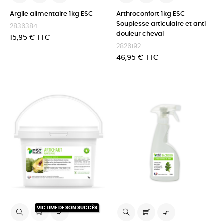
Argile alimentaire 1kg ESC
Arthroconfort 1kg ESC
Souplesse articulaire et anti
2836384
douleur cheval
Prix
15,95 € TTC
2826192
Prix
46,95 € TTC
VICTIME DE SON SUCCÈS

