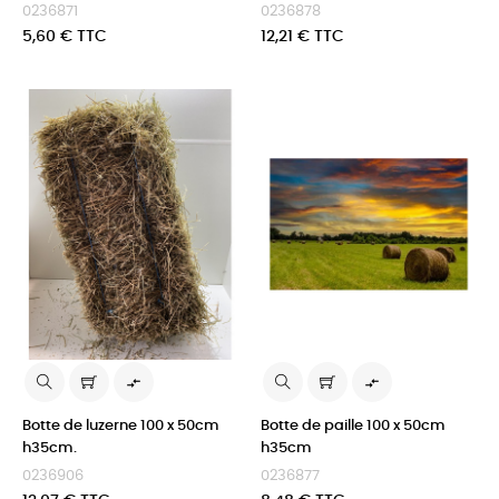
0236871
0236878
Prix
Prix
5,60 € TTC
12,21 € TTC


Botte de luzerne 100 x 50cm
Botte de paille 100 x 50cm
h35cm.
h35cm
0236906
0236877