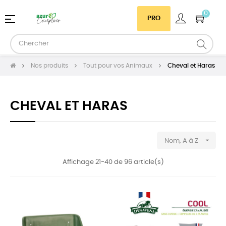
0
Basculer
☰
PRO
la
navigation
Nos produits
Tout pour vos Animaux
Cheval et Haras
CHEVAL ET HARAS

Nom, A à Z
Affichage 21-40 de 96 article(s)