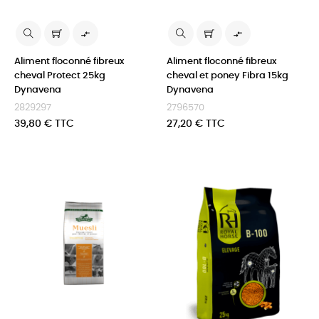


Aliment floconné fibreux
Aliment floconné fibreux
cheval Protect 25kg
cheval et poney Fibra 15kg
Dynavena
Dynavena
2829297
2796570
Prix
Prix
39,80 € TTC
27,20 € TTC