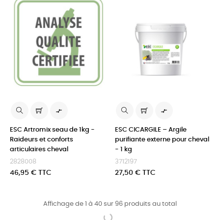


ESC Artromix seau de 1kg -
ESC CICARGILE – Argile
Raideurs et conforts
purifiante externe pour cheval
articulaires cheval
- 1 kg
2828008
3712197
Prix
Prix
46,95 € TTC
27,50 € TTC
Affichage de 1 à 40 sur 96 produits au total