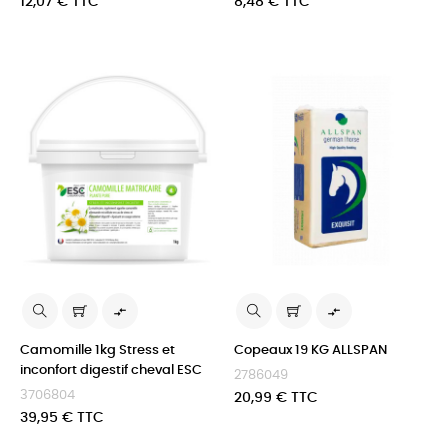
Prix
Prix
12,07 € TTC
8,48 € TTC


Camomille 1kg Stress et
Copeaux 19 KG ALLSPAN
inconfort digestif cheval ESC
2786049
3706804
Prix
20,99 € TTC
Prix
39,95 € TTC