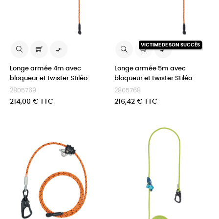
VICTIME DE SON SUCCÈS


Longe armée 4m avec
Longe armée 5m avec
bloqueur et twister Stiléo
bloqueur et twister Stiléo
2805769
2805768
Prix
Prix
214,00 € TTC
216,42 € TTC