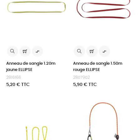


Anneau de sangle 1.20m
Anneau de sangle 1.50m
jaune ELLIPSE
rouge ELLIPSE
2816166
2807902
Prix
Prix
5,20 € TTC
5,90 € TTC