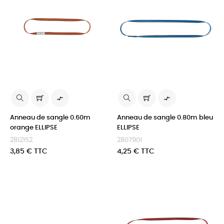


Anneau de sangle 0.60m
Anneau de sangle 0.80m bleu
orange ELLIPSE
ELLIPSE
2812152
2807901
Prix
Prix
3,85 € TTC
4,25 € TTC