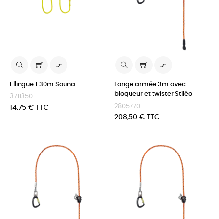


Ellingue 1.30m Souna
Longe armée 3m avec
bloqueur et twister Stiléo
3711350
2805770
Prix
14,75 € TTC
Prix
208,50 € TTC