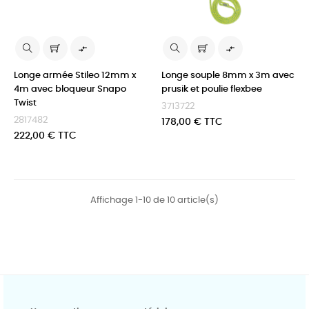


Longe armée Stileo 12mm x
Longe souple 8mm x 3m avec
4m avec bloqueur Snapo
prusik et poulie flexbee
Twist
3713722
2817482
Prix
178,00 € TTC
Prix
222,00 € TTC
Affichage 1-10 de 10 article(s)