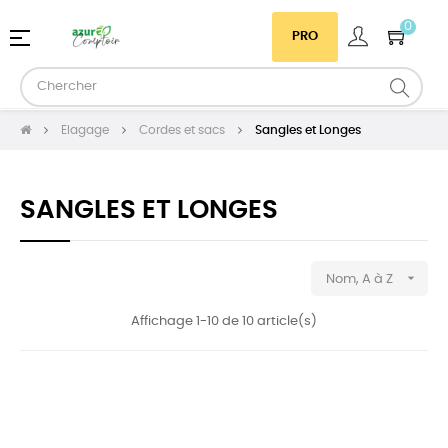
0
Basculer
☰
PRO
la
navigation
Elagage
Cordes et sacs
Sangles et Longes
SANGLES ET LONGES

Nom, A à Z
Affichage 1-10 de 10 article(s)