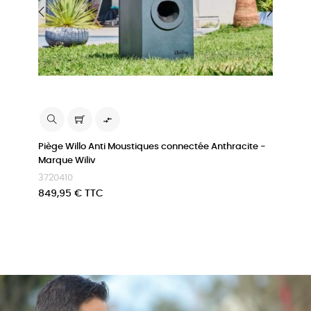
‹
›

Piège Willo Anti Moustiques connectée Anthracite -
Robo
Marque Wiliv
Husq
3720410
3705
Prix
Prix
849,95 € TTC
999,