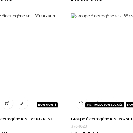


NON MONTÉ
VICTIME DE SON SUCCÈS
NO
lectrogène KPC 3900G RENT
Groupe électrogène KPC 6875E 
3704026