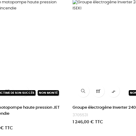


ICTIME DE SON SUCCÈS
NON MONTÉ
NO
otopompe haute pression JET
Groupe électrogène Inverter 240
endie
3705531
Prix
1 246,00 € TTC
 € TTC