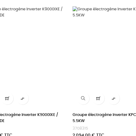


ectrogène Inverter K9000IXE /
Groupe électrogène Inverter KP
DE
5.5KW
3708315
Prix
 € TTC
2 094,00 € TTC