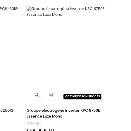

VICTIME DE SON SUCCÈS
C6250IG
Groupe électrogène Inverter KPC 8750E
Essence Luxe Mono
3713084
Prix
1 386,00 € TTC