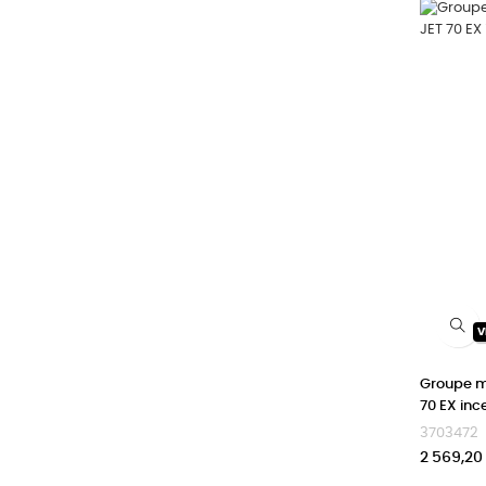
V
Groupe m
70 EX inc
3703472
Prix
2 569,20