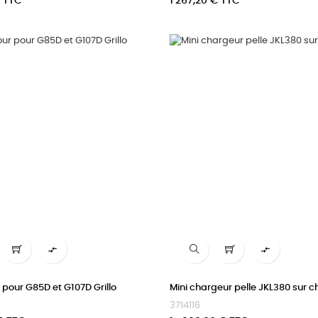
Prix
€ TTC
1 267,20 € TTC


r pour G85D et G107D Grillo
Mini chargeur pelle JKL380 sur ch
3714116