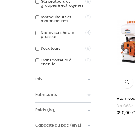
Générateurs et
8
groupes électrogènes
motoculteurs et
8
motobineuses
Nettoyeurs haute
4
pression
Sécateurs
6
Transporteurs à
6
chenille
Prix
Fabricants
Atomiseu
3703687
Poids (kg)
Prix
350,00 
Capacité du bac (en L)