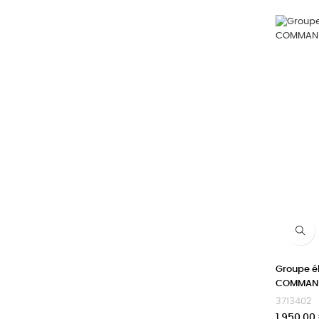
Groupe él
COMMAN
3713402
Prix
1 950,00