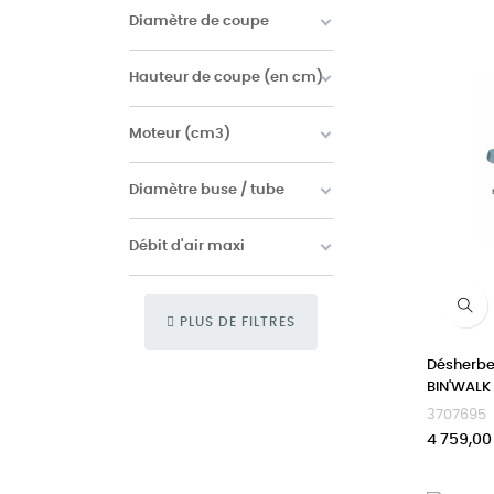
Diamètre de coupe
Hauteur de coupe (en cm)
Moteur (cm3)
Diamètre buse / tube
Débit d'air maxi
PLUS DE FILTRES
Désherbe
BIN'WALK
3707695
Prix
4 759,00