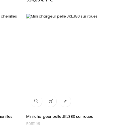
Prix
954,00 € TTC

enilles
Mini chargeur pelle JKL380 sur roues
5051198