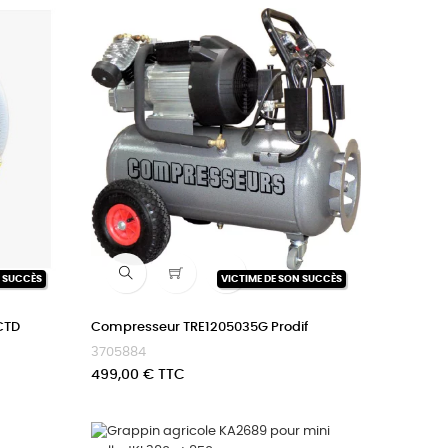

N SUCCÈS
VICTIME DE SON SUCCÈS
CTD
Compresseur TRE1205035G Prodif
3705884
Prix
499,00 € TTC