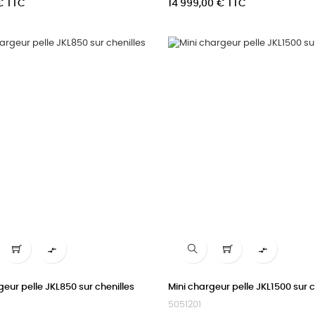
Prix
 € TTC
14 999,00 € TTC


geur pelle JKL850 sur chenilles
Mini chargeur pelle JKL1500 sur c
5051201