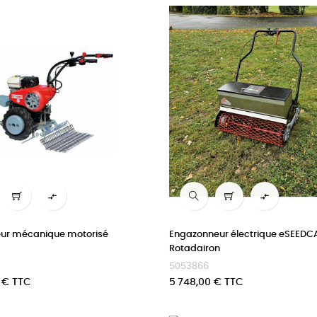


ur mécanique motorisé
Engazonneur électrique eSEEDC
Rotadairon
5053866
Prix
 € TTC
5 748,00 € TTC