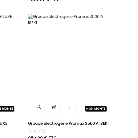

N MONTÉ
NON MONTÉ
LUXE
Groupe électrogène Promax 3500 A ISEKI
3705532