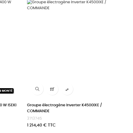

N MONTÉ
0 W ISEKI
Groupe électrogène Inverter K4500IXE /
COMMANDE
3713745
Prix
1 214,40 € TTC