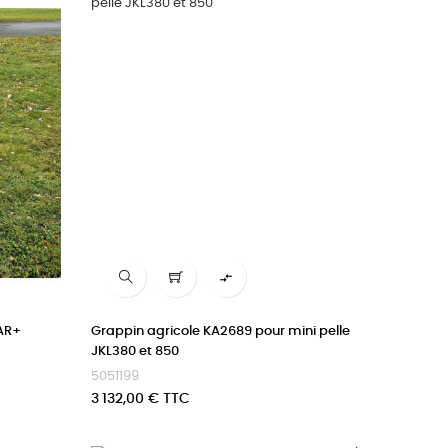

AR+
Grappin agricole KA2689 pour mini pelle
JKL380 et 850
5051199
Prix
3 132,00 € TTC