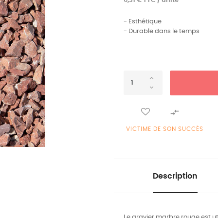
6,31 € TTC / unité
- Esthétique
- Durable dans le temps

VICTIME DE SON SUCCÈS
Description
Le gravier marbre rouge est ut