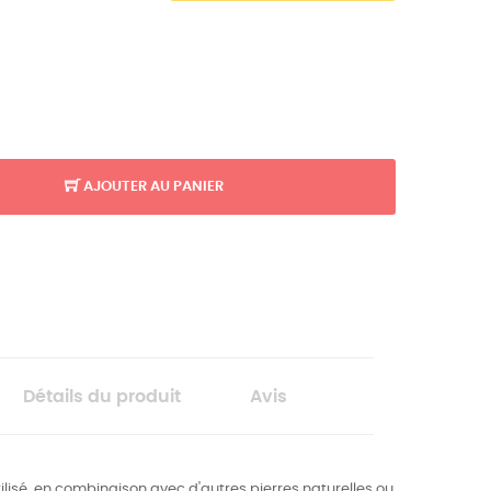
AJOUTER AU PANIER
Détails du produit
Avis
ilisé, en combinaison avec d'autres pierres naturelles ou