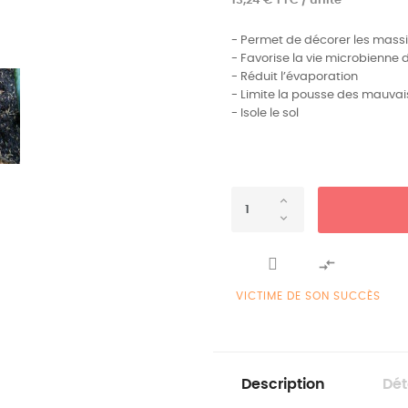
13,24 € TTC / unité
- Permet de décorer les massif
- Favorise la vie microbienne d
- Réduit l’évaporation
- Limite la pousse des mauvais
- Isole le sol

VICTIME DE SON SUCCÈS
Description
Dét