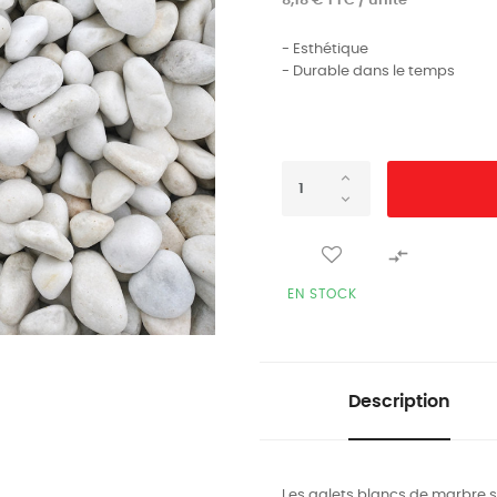
8,18 € TTC / unité
- Esthétique
- Durable dans le temps

EN STOCK
Description
Les galets blancs de marbre s