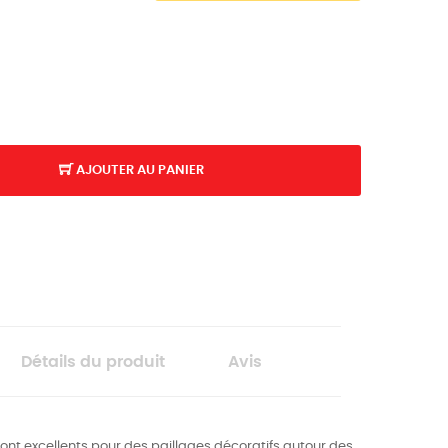
AJOUTER AU PANIER
Détails du produit
Avis
ont excellents pour des paillages décoratifs autour des