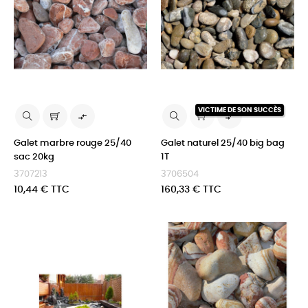
VICTIME DE SON SUCCÈS


Galet marbre rouge 25/40
Galet naturel 25/40 big bag
sac 20kg
1T
3707213
3706504
Prix
Prix
10,44 € TTC
160,33 € TTC