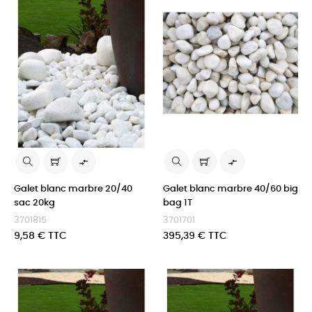


Galet blanc marbre 20/40
Galet blanc marbre 40/60 big
sac 20kg
bag 1T
3701815
3701701
Prix
Prix
9,58 € TTC
395,39 € TTC