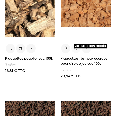
VICTIME DE SON SUCCÈS


Plaquettes peuplier sac 100L
Plaquettes résineux écorcés
pour aire de jeu sac 100L
3718150
3718153
Prix
16,81 € TTC
Prix
20,54 € TTC