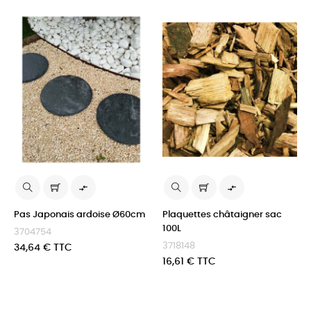


Pas Japonais ardoise Ø60cm
Plaquettes châtaigner sac
100L
3704754
3718148
Prix
34,64 € TTC
Prix
16,61 € TTC