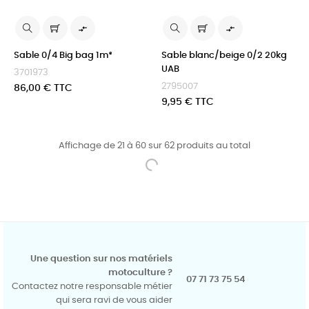


Sable 0/4 Big bag 1m³
Sable blanc/beige 0/2 20kg
UAB
3701973
2795007
Prix
86,00 € TTC
Prix
9,95 € TTC
Affichage de 21 à 60 sur 62 produits au total
Une question sur nos matériels
motoculture ?
07 71 73 75 54
Contactez notre responsable métier
qui sera ravi de vous aider