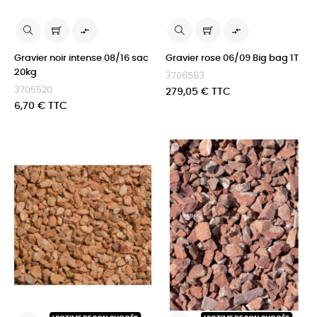


Gravier noir intense 08/16 sac
Gravier rose 06/09 Big bag 1T
20kg
3706563
3705520
Prix
279,05 € TTC
Prix
6,70 € TTC