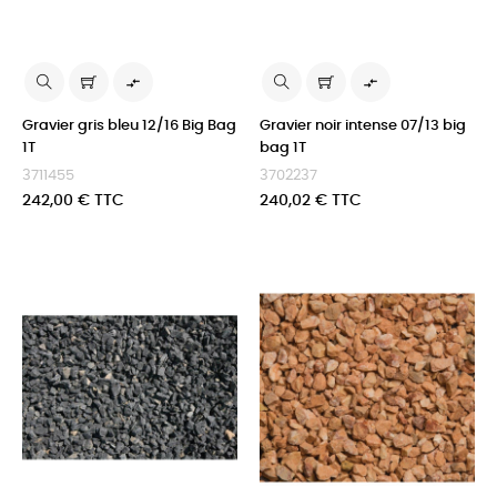


Gravier gris bleu 12/16 Big Bag
Gravier noir intense 07/13 big
1T
bag 1T
3711455
3702237
Prix
Prix
242,00 € TTC
240,02 € TTC