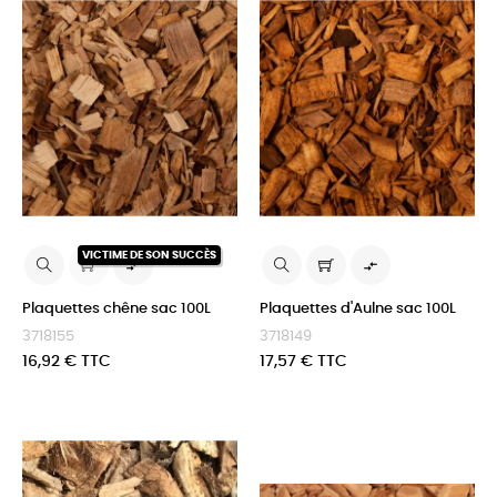
VICTIME DE SON SUCCÈS


Plaquettes chêne sac 100L
Plaquettes d'Aulne sac 100L
3718155
3718149
Prix
Prix
16,92 € TTC
17,57 € TTC