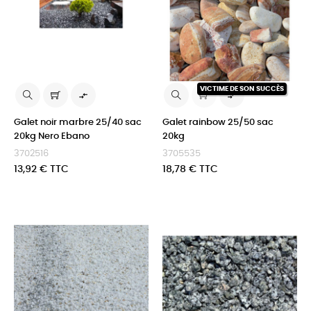
VICTIME DE SON SUCCÈS


Galet noir marbre 25/40 sac
Galet rainbow 25/50 sac
20kg Nero Ebano
20kg
3702516
3705535
Prix
Prix
13,92 € TTC
18,78 € TTC