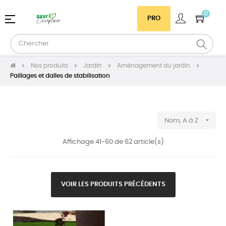
0
Basculer
☰
PRO
la
navigation
Nos produits
Jardin
Aménagement du jardin
Paillages et dalles de stabilisation

Nom, A à Z
Affichage 41-60 de 62 article(s)
VOIR LES PRODUITS PRÉCÉDENTS