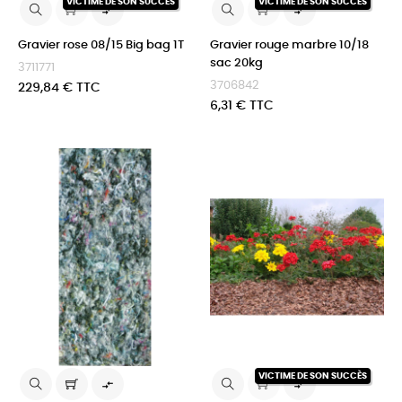
VICTIME DE SON SUCCÈS
VICTIME DE SON SUCCÈS


Gravier rose 08/15 Big bag 1T
Gravier rouge marbre 10/18
sac 20kg
3711771
3706842
Prix
229,84 € TTC
Prix
6,31 € TTC
VICTIME DE SON SUCCÈS

