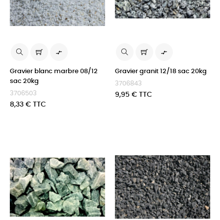


Gravier blanc marbre 08/12
Gravier granit 12/18 sac 20kg
sac 20kg
3706843
3706503
Prix
9,95 € TTC
Prix
8,33 € TTC