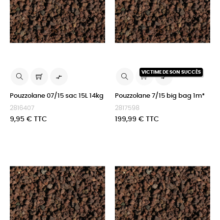
VICTIME DE SON SUCCÈS


Pouzzolane 07/15 sac 15L 14kg
Pouzzolane 7/15 big bag 1m³
2816407
2817598
Prix
Prix
9,95 € TTC
199,99 € TTC