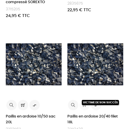
compressé SOREXTO
2835675
3715205
Prix
22,95 € TTC
Prix
24,95 € TTC
VICTIME DE SON SUCCÈS


Paillis en ardoise 10/50 sac
Paillis en ardoise 20/40 filet
20L
18L