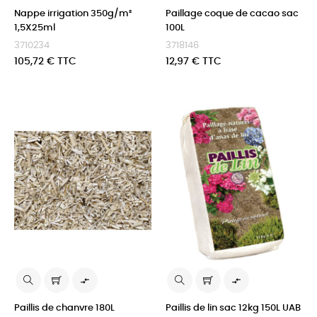
Nappe irrigation 350g/m²
Paillage coque de cacao sac
1,5X25ml
100L
3710234
3718146
Prix
Prix
105,72 € TTC
12,97 € TTC


Paillis de chanvre 180L
Paillis de lin sac 12kg 150L UAB