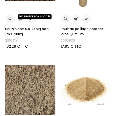
VICTIME DE SON SUCCÈS


Pouzzolane 40/80 big bag
Rouleau paillage potager
1m3 700kg
laine 0,6 x 3 m
2816413
5050938
Prix
Prix
182,29 € TTC
17,95 € TTC