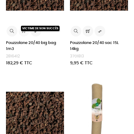
VICTIME DE SON SUCCÈS


Pouzzolane 20/40 big bag
Pouzzolane 20/40 sac 15L
1m3
14kg
2816412
3701813
Prix
Prix
182,29 € TTC
9,95 € TTC