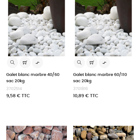


Galet blanc marbre 40/60
Galet blanc marbre 60/110
sac 20kg
sac 20kg
3702514
3701816
Prix
Prix
9,58 € TTC
10,89 € TTC