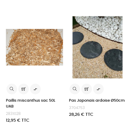


Paillis miscanthus sac 50L
Pas Japonais ardoise Ø50cm
UAB
3704753
2831028
Prix
28,26 € TTC
Prix
12,95 € TTC