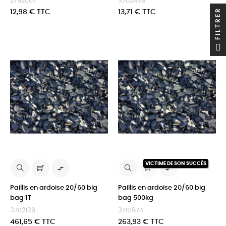
2792067
3702438
FILTRER
Prix
Prix
12,98 € TTC
13,71 € TTC
VICTIME DE SON SUCCÈS


Paillis en ardoise 20/60 big
Paillis en ardoise 20/60 big
bag 1T
bag 500kg
3702136
3701974
Prix
Prix
461,65 € TTC
263,93 € TTC