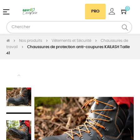
0
Basculer
☰
PRO
la
navigation
Nos produits
Vêtements et Sécurité
Chaussures de
travail
Chaussures de protection anti-coupures KAILASH Taille
41