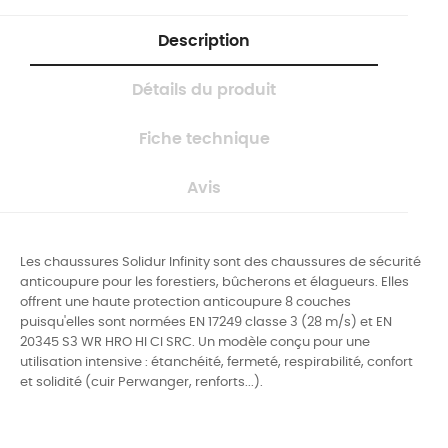
Description
Détails du produit
Fiche technique
Avis
Les chaussures Solidur Infinity sont des chaussures de sécurité
anticoupure pour les forestiers, bûcherons et élagueurs. Elles
offrent une haute protection anticoupure 8 couches
puisqu'elles sont normées EN 17249 classe 3 (28 m/s) et EN
20345 S3 WR HRO HI CI SRC. Un modèle conçu pour une
utilisation intensive : étanchéité, fermeté, respirabilité, confort
et solidité (cuir Perwanger, renforts...).