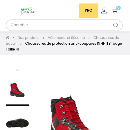
0
Basculer
☰
PRO
la
navigation
Nos produits
Vêtements et Sécurité
Chaussures de
travail
Chaussures de protection anti-coupures INFINITY rouge
Taille 41