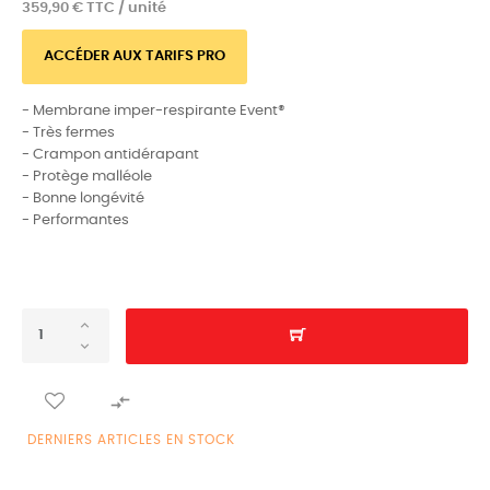
359,90 € TTC / unité
ACCÉDER AUX TARIFS PRO
- Membrane imper-respirante Event®
- Très fermes
- Crampon antidérapant
- Protège malléole
- Bonne longévité
- Performantes

DERNIERS ARTICLES EN STOCK