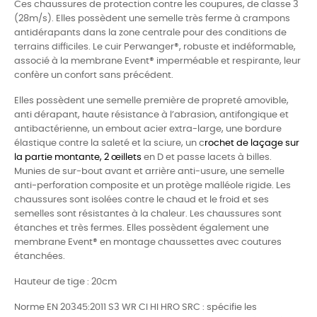
Ces chaussures de protection contre les coupures, de classe 3
(28m/s). Elles possèdent une semelle très ferme à crampons
antidérapants dans la zone centrale pour des conditions de
terrains difficiles. Le cuir Perwanger®, robuste et indéformable,
associé à la membrane Event® imperméable et respirante, leur
confère un confort sans précédent.
Elles possèdent une semelle première de propreté amovible,
anti dérapant, haute résistance à l’abrasion, antifongique et
antibactérienne, un embout acier extra-large, une bordure
élastique contre la saleté et la sciure, un c
rochet de laçage sur
la partie montante, 2 œillets
en D et passe lacets à billes.
Munies de sur-bout avant et arrière anti-usure, une semelle
anti-perforation composite et un protège malléole rigide. Les
chaussures sont isolées contre le chaud et le froid et ses
semelles sont résistantes à la chaleur. Les chaussures sont
étanches et très fermes. Elles possèdent également une
membrane Event® en montage chaussettes avec coutures
étanchées.
Hauteur de tige : 20cm
Norme EN 20345:2011 S3 WR CI HI HRO SRC : spécifie les