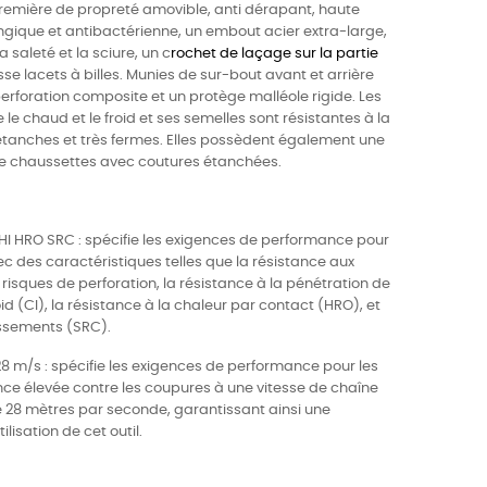
remière de propreté amovible, anti dérapant, haute
ongique et antibactérienne, un embout acier extra-large,
 saleté et la sciure, un c
rochet de laçage sur la partie
sse lacets à billes. Munies de sur-bout avant et arrière
erforation composite et un protège malléole rigide. Les
le chaud et le froid et ses semelles sont résistantes à la
étanches et très fermes. Elles possèdent également une
 chaussettes avec coutures étanchées.
HI HRO SRC : spécifie les exigences de performance pour
c des caractéristiques telles que la résistance aux
 risques de perforation, la résistance à la pénétration de
oid (CI), la résistance à la chaleur par contact (HRO), et
issements (SRC).
28 m/s : spécifie les exigences de performance pour les
nce élevée contre les coupures à une vitesse de chaîne
28 mètres par seconde, garantissant ainsi une
ilisation de cet outil.