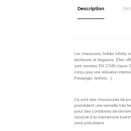
Description
Dét
Les chaussures Solidur Infinity s
bûcherons et élagueurs. Elles off
sont normées EN 17249 classe 
conçu pour une utilisation intensiv
Perwanger, renforts...).
Ce sont des chaussures de prot
possèdent une semelle très f
pour des conditions de terrains
associé à la membrane Event® 
sans précédent.