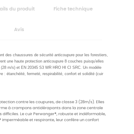
ails du produit
Fiche technique
Avis
ont des chaussures de sécurité anticoupure pour les forestiers,
rent une haute protection anticoupure 8 couches puisqu'elles
3 (28 m/s) et EN 20345 S3 WR HRO HI CI SRC. Un modèle
e : étanchéité, fermeté, respirabilité, confort et solidité (cuir
ection contre les coupures, de classe 3 (28m/s). Elles
erme à crampons antidérapants dans la zone centrale
 difficiles. Le cuir Perwanger®, robuste et indéformable,
imperméable et respirante, leur confère un confort