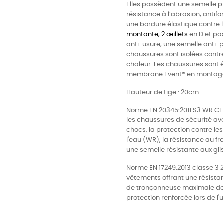
Elles possèdent une semelle p
résistance à l’abrasion, antif
une bordure élastique contre la
montante, 2 œillets
en D et pa
anti-usure, une semelle anti-p
chaussures sont isolées contre 
chaleur. Les chaussures sont 
membrane Event® en montage
Hauteur de tige : 20cm
Norme EN 20345:2011 S3 WR CI 
les chaussures de sécurité ave
chocs, la protection contre les
l'eau (WR), la résistance au fr
une semelle résistante aux gl
Norme
EN 17249:2013 classe 3 
vêtements offrant une résista
de tronçonneuse maximale de 
protection renforcée lors de l'ut