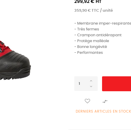
299,92 € HT
359,90 € TTC / unité
- Membrane imper-respirante
- Très fermes
- Crampon antidérapant
- Protège malléole
- Bonne longévité
- Performantes

DERNIERS ARTICLES EN STOC