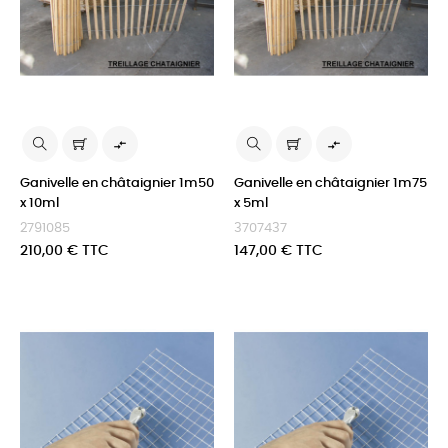


Ganivelle en châtaignier 1m50
Ganivelle en châtaignier 1m75
x 10ml
x 5ml
2791085
3707437
Prix
Prix
210,00 € TTC
147,00 € TTC