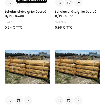
VICTIME DE SON SUCCÈS


Echalas châtaignier écorcé
Echalas châtaignier écorcé
11/13 - 0m80
11/13 - 1m00
0247131
0247132
Prix
Prix
0,84 € TTC
0,98 € TTC

