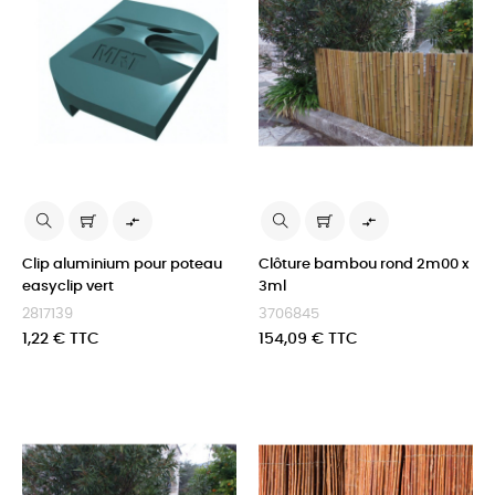


Clip aluminium pour poteau
Clôture bambou rond 2m00 x
easyclip vert
3ml
2817139
3706845
Prix
Prix
1,22 € TTC
154,09 € TTC