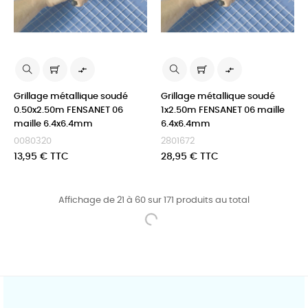


Grillage métallique soudé
Grillage métallique soudé
0.50x2.50m FENSANET 06
1x2.50m FENSANET 06 maille
maille 6.4x6.4mm
6.4x6.4mm
0080320
2801672
Prix
Prix
13,95 € TTC
28,95 € TTC
Affichage de 21 à 60 sur 171 produits au total