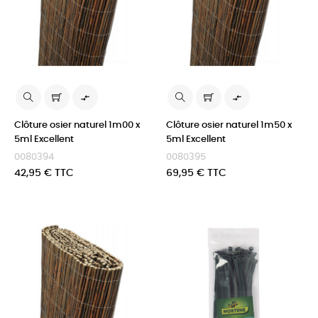


Clôture osier naturel 1m00 x
Clôture osier naturel 1m50 x
5ml Excellent
5ml Excellent
0080394
0080395
Prix
Prix
42,95 € TTC
69,95 € TTC