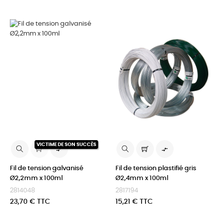
VICTIME DE SON SUCCÈS


Fil de tension galvanisé
Fil de tension plastifié gris
Ø2,2mm x 100ml
Ø2,4mm x 100ml
2814048
2817194
Prix
Prix
23,70 € TTC
15,21 € TTC