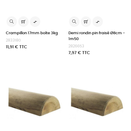


Crampillon 17mm boîte 3kg
Demi rondin pin fraisé Ø8cm -
1m50
2833180
2826653
Prix
11,91 € TTC
Prix
7,97 € TTC