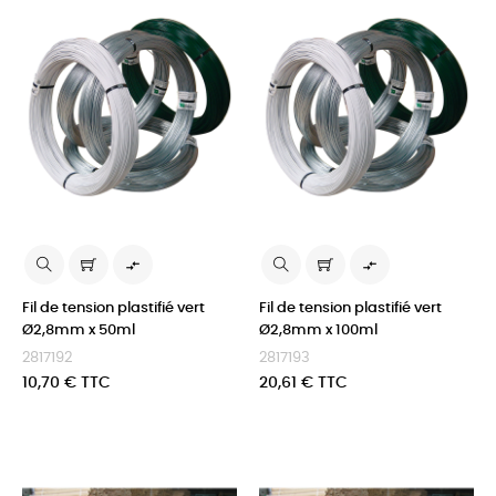


Fil de tension plastifié vert
Fil de tension plastifié vert
Ø2,8mm x 50ml
Ø2,8mm x 100ml
2817192
2817193
Prix
Prix
10,70 € TTC
20,61 € TTC