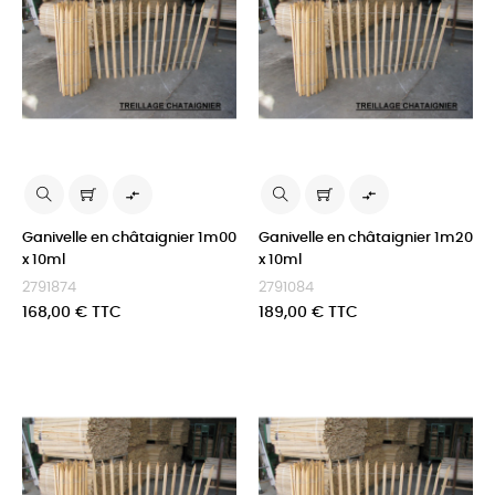


Ganivelle en châtaignier 1m00
Ganivelle en châtaignier 1m20
x 10ml
x 10ml
2791874
2791084
Prix
Prix
168,00 € TTC
189,00 € TTC