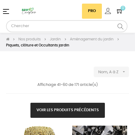
0
Basculer
☰
PRO
la
navigation
Nos produits
Jardin
Aménagement du jardin
Piquets, clôture et Occultants jardin

Nom, A à Z
Affichage 41-60 de 171 article(s)
VOIR LES PRODUITS PRÉCÉDENTS