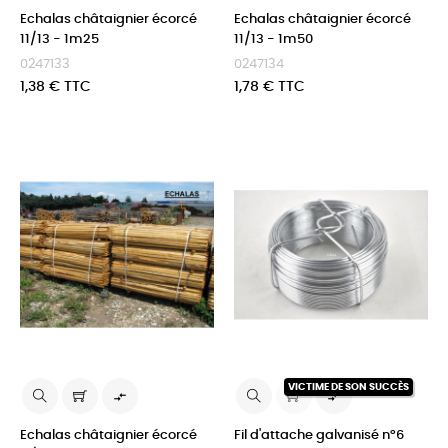
Echalas châtaignier écorcé
Echalas châtaignier écorcé
11/13 - 1m25
11/13 - 1m50
0247133
0247134
Prix
Prix
1,38 € TTC
1,78 € TTC
VICTIME DE SON SUCCÈS


Echalas châtaignier écorcé
Fil d'attache galvanisé n°6