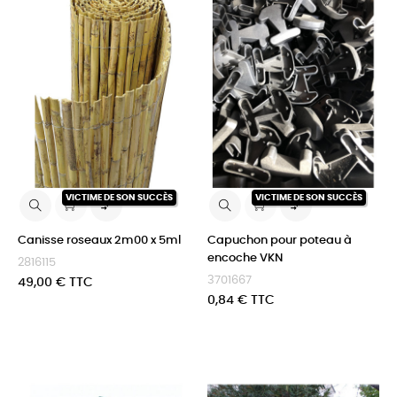
VICTIME DE SON SUCCÈS
VICTIME DE SON SUCCÈS


Canisse roseaux 2m00 x 5ml
Capuchon pour poteau à
encoche VKN
2816115
3701667
Prix
49,00 € TTC
Prix
0,84 € TTC