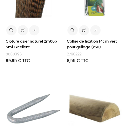


Clôture osier naturel 2m00 x
Collier de fixation 14cm vert
5ml Excellent
pour grillage (x50)
0080396
2796222
Prix
Prix
89,95 € TTC
8,55 € TTC