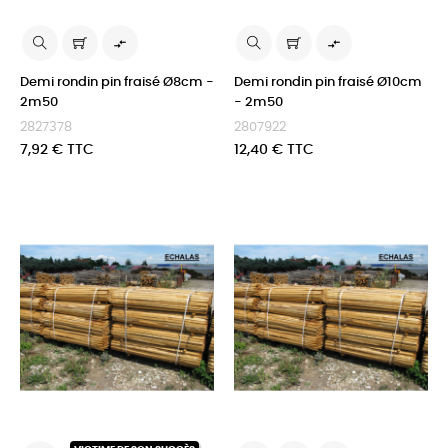


Demi rondin pin fraisé Ø8cm -
Demi rondin pin fraisé Ø10cm
2m50
- 2m50
2827378
2807922
Prix
Prix
7,92 € TTC
12,40 € TTC