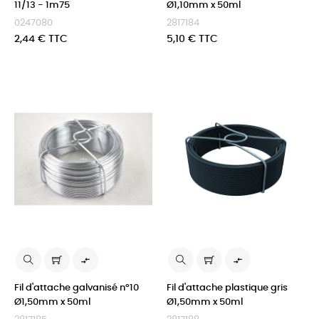
11/13 - 1m75
Ø1,10mm x 50ml
0247080
2817184
Prix
Prix
2,44 € TTC
5,10 € TTC


Fil d'attache galvanisé n°10
Fil d'attache plastique gris
Ø1,50mm x 50ml
Ø1,50mm x 50ml