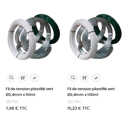


Fil de tension plastifié vert
Fil de tension plastifié vert
Ø2,4mm x 50ml
Ø2,4mm x 100ml
2817191
2817190
Prix
Prix
7,98 € TTC
15,23 € TTC