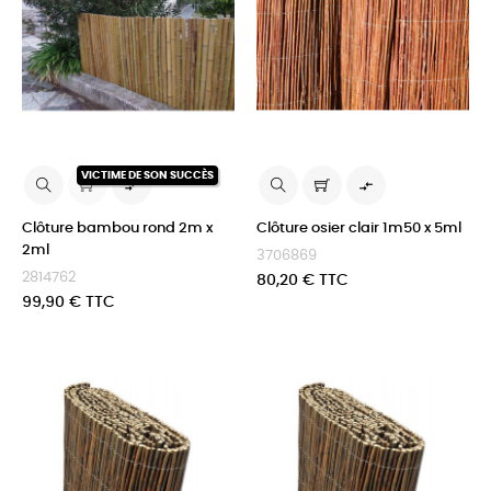
VICTIME DE SON SUCCÈS


Clôture bambou rond 2m x
Clôture osier clair 1m50 x 5ml
2ml
3706869
2814762
Prix
80,20 € TTC
Prix
99,90 € TTC