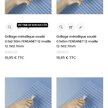
VICTIME DE SON SUCCÈS


Grillage métallique soudé
Grillage métallique soudé
0.5x2.50m FENSANET 12 maille
0.5x5m FENSANET 12 maille
12.7x12.7mm
12.7x12.7mm
0080321
2801674
Prix
Prix
10,95 € TTC
19,95 € TTC