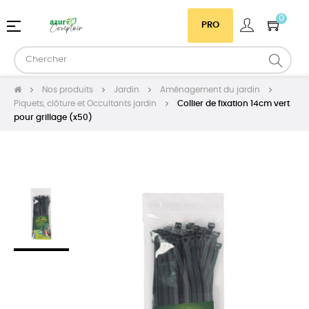
0
Basculer
☰
PRO
la
navigation
Nos produits
Jardin
Aménagement du jardin
Piquets, clôture et Occultants jardin
Collier de fixation 14cm vert
pour grillage (x50)