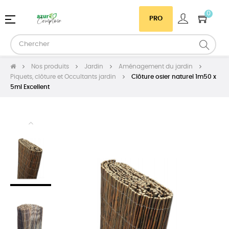
0
Basculer
☰
PRO
la
navigation
Nos produits
Jardin
Aménagement du jardin
Piquets, clôture et Occultants jardin
Clôture osier naturel 1m50 x
5ml Excellent