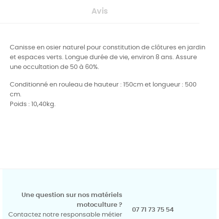
Avis
Canisse en osier naturel pour constitution de clôtures en jardin
et espaces verts.
Longue durée de vie, environ 8 ans. Assure
une o
ccultation de 50 à 60%.
Conditionné en rouleau de hauteur : 150cm et l
ongueur : 500
cm.
Poids : 10
,40kg.
Une question sur nos matériels
motoculture ?
07 71 73 75 54
Contactez notre responsable métier