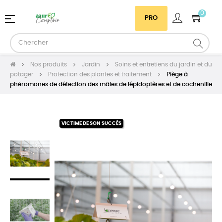
0
Basculer
☰
PRO
la
navigation
Nos produits
Jardin
Soins et entretiens du jardin et du
potager
Protection des plantes et traitement
Piège à
phéromones de détection des mâles de lépidoptères et de cochenille
VICTIME DE SON SUCCÈS