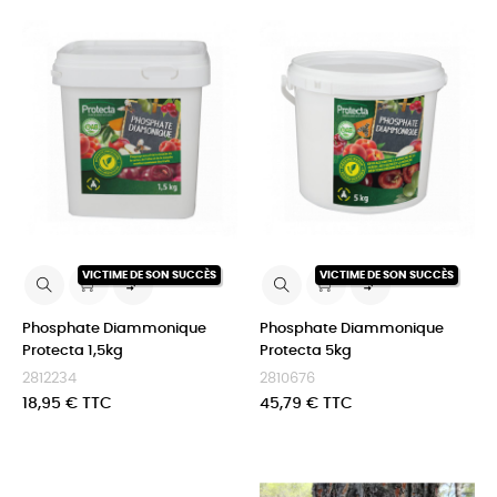
VICTIME DE SON SUCCÈS
VICTIME DE SON SUCCÈS


Phosphate Diammonique
Phosphate Diammonique
Protecta 1,5kg
Protecta 5kg
2812234
2810676
Prix
Prix
18,95 € TTC
45,79 € TTC