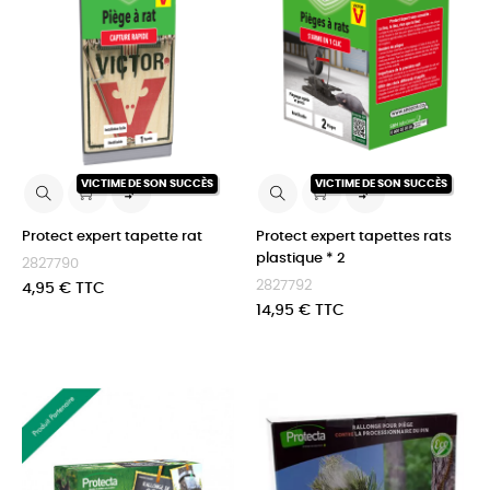
VICTIME DE SON SUCCÈS
VICTIME DE SON SUCCÈS


Protect expert tapette rat
Protect expert tapettes rats
plastique * 2
2827790
2827792
Prix
4,95 € TTC
Prix
14,95 € TTC