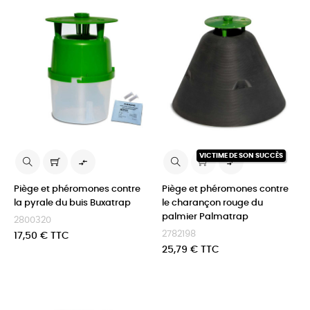
VICTIME DE SON SUCCÈS


Piège et phéromones contre
Piège et phéromones contre
la pyrale du buis Buxatrap
le charançon rouge du
palmier Palmatrap
2800320
2782198
Prix
17,50 € TTC
Prix
25,79 € TTC