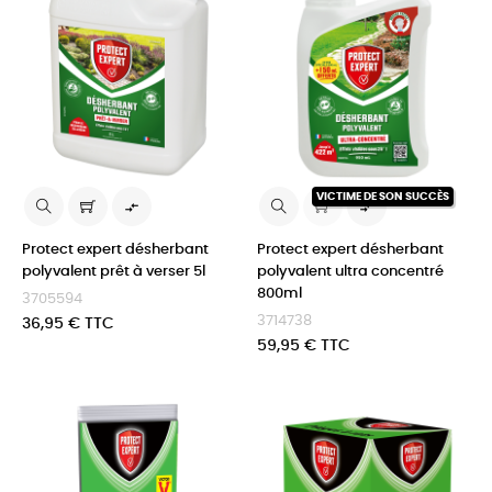
VICTIME DE SON SUCCÈS


Protect expert désherbant
Protect expert désherbant
polyvalent prêt à verser 5l
polyvalent ultra concentré
800ml
3705594
3714738
Prix
36,95 € TTC
Prix
59,95 € TTC