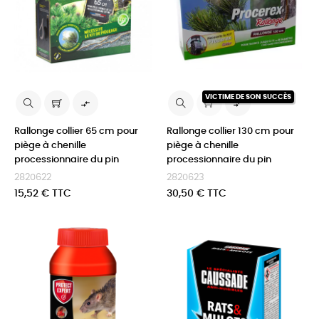
VICTIME DE SON SUCCÈS


Rallonge collier 65 cm pour
Rallonge collier 130 cm pour
piège à chenille
piège à chenille
processionnaire du pin
processionnaire du pin
2820622
2820623
Prix
Prix
15,52 € TTC
30,50 € TTC