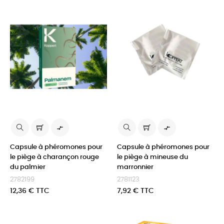


Capsule à phéromones pour
Capsule à phéromones pour
le piège à charançon rouge
le piège à mineuse du
du palmier
marronnier
2782199
2781123
Prix
Prix
12,36 € TTC
7,92 € TTC