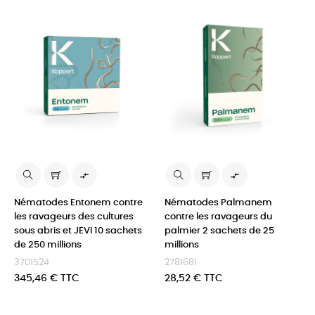


Nématodes Entonem contre
Nématodes Palmanem
les ravageurs des cultures
contre les ravageurs du
sous abris et JEVI 10 sachets
palmier 2 sachets de 25
de 250 millions
millions
3701524
2781681
Prix
Prix
345,46 € TTC
28,52 € TTC