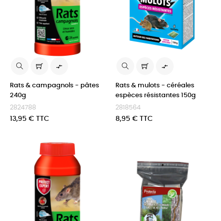


Rats & campagnols - pâtes
Rats & mulots - céréales
240g
espèces résistantes 150g
2824788
2818564
Prix
Prix
13,95 € TTC
8,95 € TTC