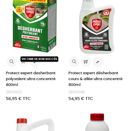
VICTIME DE SON SUCCÈS


Protect expert desherbant
Protect expert désherbant
polyvalent ultra concentré
cours & allée ultra concentré
800ml
800ml
2830552
2830548
Prix
Prix
56,95 € TTC
54,95 € TTC