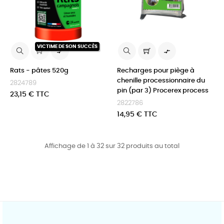
VICTIME DE SON SUCCÈS


Rats - pâtes 520g
Recharges pour piège à
chenille processionnaire du
2824789
pin (par 3) Procerex process
Prix
23,15 € TTC
2822786
Prix
14,95 € TTC
Affichage de 1 à 32 sur 32 produits au total