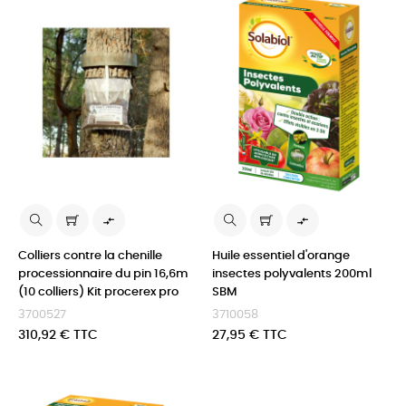


Colliers contre la chenille
Huile essentiel d'orange
processionnaire du pin 16,6m
insectes polyvalents 200ml
(10 colliers) Kit procerex pro
SBM
3700527
3710058
Prix
Prix
310,92 € TTC
27,95 € TTC