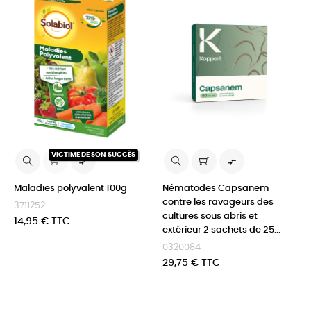
VICTIME DE SON SUCCÈS


Maladies polyvalent 100g
Nématodes Capsanem
contre les ravageurs des
3711252
cultures sous abris et
Prix
14,95 € TTC
extérieur 2 sachets de 25...
0320084
Prix
29,75 € TTC