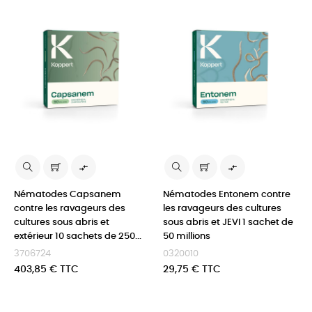


Nématodes Capsanem
Nématodes Entonem contre
contre les ravageurs des
les ravageurs des cultures
cultures sous abris et
sous abris et JEVI 1 sachet de
extérieur 10 sachets de 250...
50 millions
3706724
0320010
Prix
Prix
403,85 € TTC
29,75 € TTC