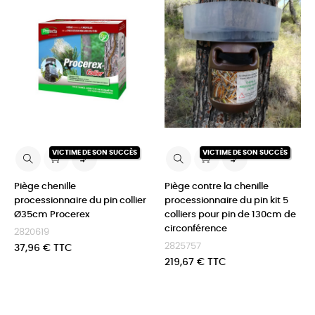
VICTIME DE SON SUCCÈS
VICTIME DE SON SUCCÈS


Piège chenille
Piège contre la chenille
processionnaire du pin collier
processionnaire du pin kit 5
Ø35cm Procerex
colliers pour pin de 130cm de
circonférence
2820619
2825757
Prix
37,96 € TTC
Prix
219,67 € TTC