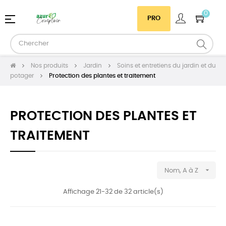
0
Basculer
☰
PRO
la
navigation
Nos produits
Jardin
Soins et entretiens du jardin et du
potager
Protection des plantes et traitement
PROTECTION DES PLANTES ET
TRAITEMENT

Nom, A à Z
Affichage 21-32 de 32 article(s)