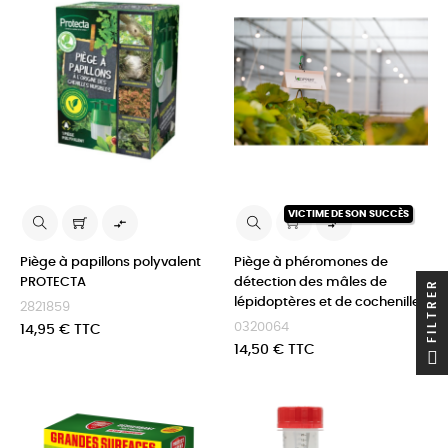
VICTIME DE SON SUCCÈS


Piège à papillons polyvalent
Piège à phéromones de
PROTECTA
détection des mâles de
FILTRER
lépidoptères et de cochenille
2821859
0320064
Prix
14,95 € TTC
Prix
14,50 € TTC