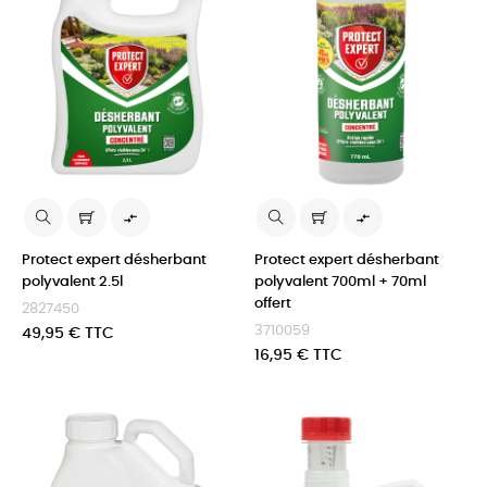


Protect expert désherbant
Protect expert désherbant
polyvalent 2.5l
polyvalent 700ml + 70ml
offert
2827450
3710059
Prix
49,95 € TTC
Prix
16,95 € TTC