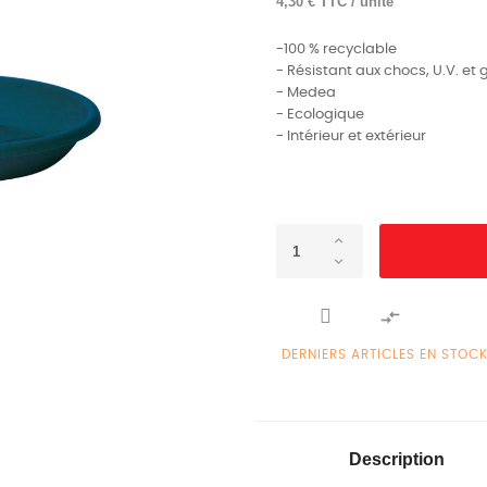
4,30 € TTC / unité
-100 % recyclable
- Résistant aux chocs, U.V. et 
- Medea
- Ecologique
- Intérieur et extérieur

DERNIERS ARTICLES EN STOC
Description