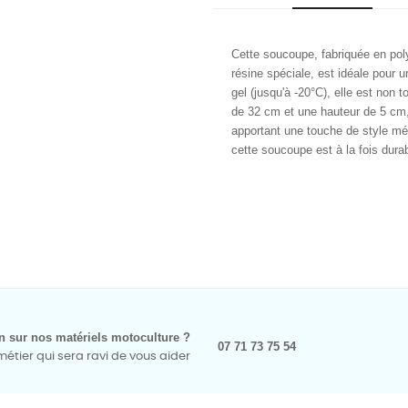
Cette soucoupe, fabriquée en pol
résine spéciale, est idéale pour u
gel (jusqu'à -20°C), elle est non
de 32 cm et une hauteur de 5 cm, 
apportant une touche de style mé
cette soucoupe est à la fois durab
n sur nos matériels motoculture ?
07 71 73 75 54
tier qui sera ravi de vous aider