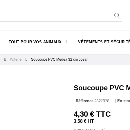
TOUT POUR VOS ANIMAUX
VÊTEMENTS ET SÉCURIT
Soucoupe PVC Medea 32 cm océan
n
Poterie
Soucoupe PVC M
Référence
En sto
2827978
4,30 € TTC
3,58 € HT