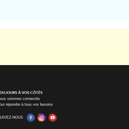
OUJOURS Á VOS CÔTÉS
ous sommes connectés
our répondre à tous vos besoins
UIVEZ-NOUS