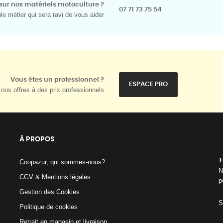
sur nos matériels motoculture ?
07 71 73 75 54
e métier qui sera ravi de vous aider
Vous êtes un professionnel ?
ESPACE PRO
nos offres à des prix professionnels
Á PROPOS
T
Coopazur, qui sommes-nous?
N
CGV & Mentions légales
p
Gestion des Cookies
S
Politique de cookies
Retrait en magasin et livraison