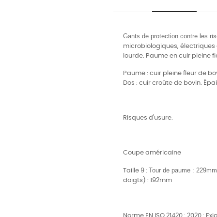
Gants de protection contre les r
i
microbiologiques, électriques 
lourde. Paume en cuir pleine fl
Paume : cuir pleine fleur de bov
Dos : cuir croûte de bovin. Épai
Risques d'usure.
Coupe américaine
Tour de paume : 229mm ;
Taille 9 :
doigts) : 192mm
Norme EN ISO 21420 : 2020 : Ex