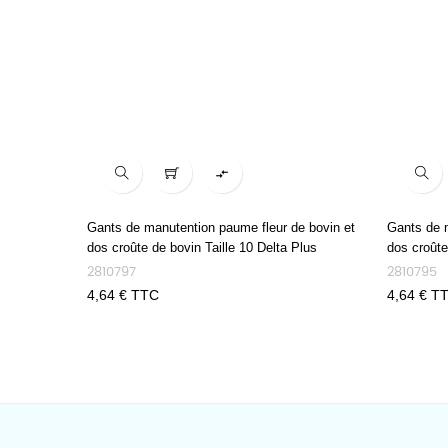

Gants de manutention paume fleur de bovin et
Gants de m
dos croûte de bovin Taille 10 Delta Plus
dos croûte
2810797
2810795
Prix
4,64 € TTC
Prix
4,64 € T