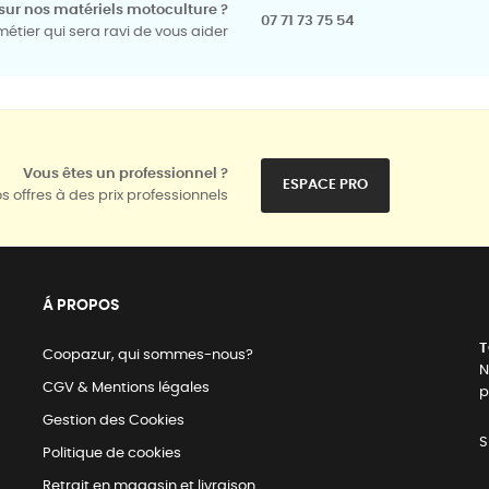
sur nos matériels motoculture ?
07 71 73 75 54
tier qui sera ravi de vous aider
Vous êtes un professionnel ?
ESPACE PRO
s offres à des prix professionnels
Á PROPOS
T
Coopazur, qui sommes-nous?
N
CGV & Mentions légales
p
Gestion des Cookies
S
Politique de cookies
Retrait en magasin et livraison