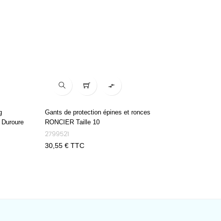

g
Gants de protection épines et ronces
 Duroure
RONCIER Taille 10
2799521
Prix
30,55 € TTC