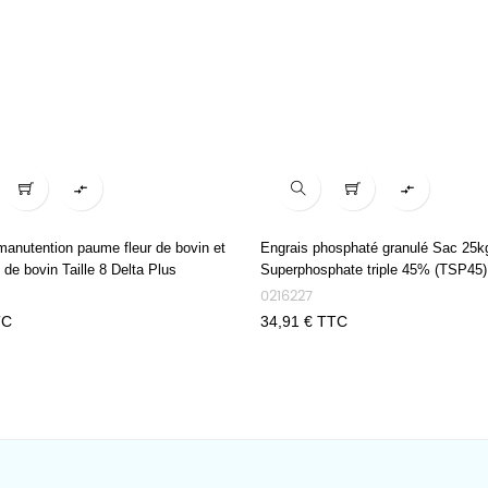


anutention paume fleur de bovin et
Engrais phosphaté granulé Sac 25k
 de bovin Taille 8 Delta Plus
Superphosphate triple 45% (TSP45)
0216227
TC
Prix
34,91 € TTC