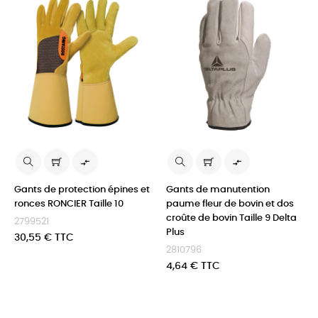


Gants de protection épines et
Gants de manutention
ronces RONCIER Taille 10
paume fleur de bovin et dos
croûte de bovin Taille 9 Delta
2799521
Plus
Prix
30,55 € TTC
2810796
Prix
4,64 € TTC