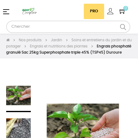
0
Basculer
☰
PRO
la
navigation
Nos produits
Jardin
Soins et entretiens du jardin et du
potager
Engrais et nutritions des plantes
Engrais phosphaté
granulé Sac 25kg Superphosphate triple 45% (TSP45) Duroure