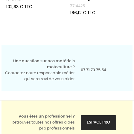
2808065
3714425
Prix
102,63 € TTC
Prix
186,12 € TTC
Une question sur nos matériels
motoculture ?
07 71 73 75 54
Contactez notre responsable métier
qui sera ravi de vous aider
Vous êtes un professionnel ?
Retrouvez toutes nos offres à des
ESPACE PRO
prix professionnels