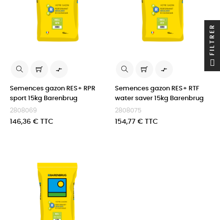
FILTRER


Semences gazon RES+ RPR
Semences gazon RES+ RTF
sport 15kg Barenbrug
water saver 15kg Barenbrug
2808069
2808075
Prix
Prix
146,36 € TTC
154,77 € TTC