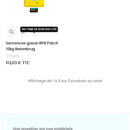
VICTIME DE SON SUCCÈS

Semences gazon RPR Patch
15kg Barenbrug
3711089
Prix
113,03 € TTC
Affichage de 1 à 9 sur 9 produits au total
Une question sur nos matériels