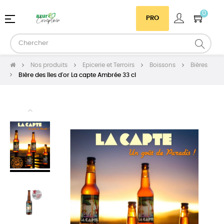
0
Basculer
☰
PRO
la
navigation
Nos produits
Epicerie et Terroirs
Boissons
Bières
Bière des îles d'or La capte Ambrée 33 cl