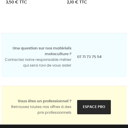
Prix
Prix
3,50 € TTC
2,10 € TTC
Une question sur nos matériels
motoculture ?
07 71 73 75 54
Contactez notre responsable métier
qui sera ravi de vous aider
Vous êtes un professionnel ?
Retrouvez toutes nos offres à des
ESPACE PRO
prix professionnels