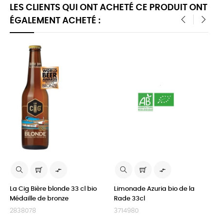
LES CLIENTS QUI ONT ACHETÉ CE PRODUIT ONT
ÉGALEMENT ACHETÉ :
‹
›


La Cig Bière blonde 33 cl bio
Limonade Azuria bio de la
Médaille de bronze
Rade 33cl
2838078
3714980