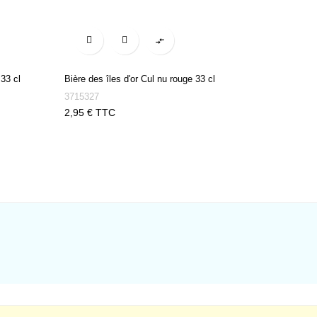

33 cl
Bière des îles d'or Cul nu rouge 33 cl
La Cig Biè
d'argent
3715327
3714246
Prix
2,95 € TTC
Prix
3,50 € 