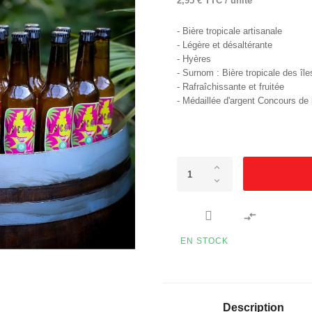
2,95 € TTC / unité
- Bière tropicale artisanale
- Légère et désaltérante
- Hyères
- Surnom : Bière tropicale des île
- Rafraîchissante et fruitée
- Médaillée d'argent Concours de 

EN STOCK
Description