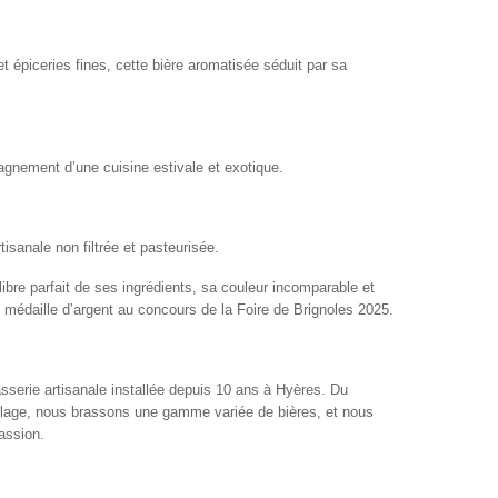
et épiceries fines, cette bière aromatisée séduit par sa
pagnement d’une cuisine estivale et exotique.
tisanale non filtrée et pasteurisée.
ilibre parfait de ses ingrédients, sa couleur incomparable et
té médaille d’argent au concours de la Foire de Brignoles 2025.
asserie artisanale installée depuis 10 ans à Hyères. Du
llage, nous brassons une gamme variée de bières, et nous
assion.