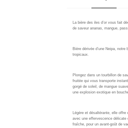
La bière des iles d’or vous fait d
de saveur ananas, mangue, passio
Bière dérivée d’une Neipa, notre 
tropicaux.
Plongez dans un tourbillon de sav
fruitée qui vous transporte inst
gorgé de soleil, de mangue suave, d
une explosion exotique en bouch
Légère et désaltérante, elle offre 
avec une effervescence délicate q
fraîche, pour un avant-goût de v