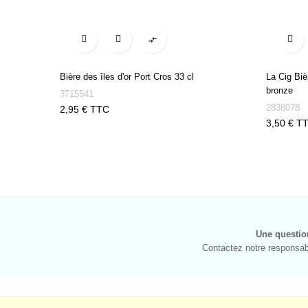

Bière des îles d'or Port Cros 33 cl
La Cig Biè
bronze
3715541
2838078
Prix
2,95 € TTC
Prix
3,50 € T
Une questio
Contactez notre responsabl