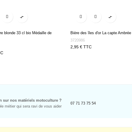


re blonde 33 cl bio Médaille de
Bière des îles d'or La capte Ambrée 
3720986
Prix
2,95 € TTC
TC
n sur nos matériels motoculture ?
07 71 73 75 54
e métier qui sera ravi de vous aider