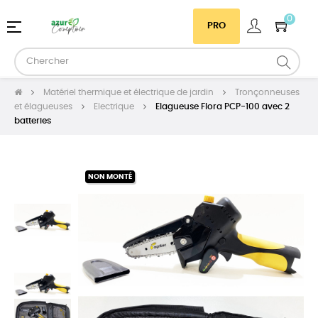
0
Basculer
☰
PRO
la
navigation
Matériel thermique et électrique de jardin
Tronçonneuses
et élagueuses
Electrique
Elagueuse Flora PCP-100 avec 2
batteries
NON MONTÉ