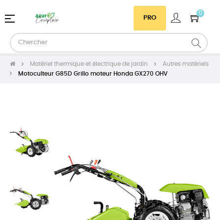
0
Basculer
☰
PRO
la
navigation
Matériel thermique et électrique de jardin
Autres matériels
Motoculteur G85D Grillo moteur Honda GX270 OHV