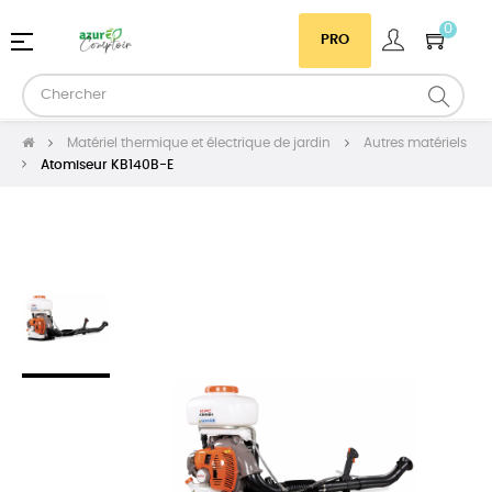
0
Basculer
☰
PRO
la
navigation
Matériel thermique et électrique de jardin
Autres matériels
Atomiseur KB140B-E