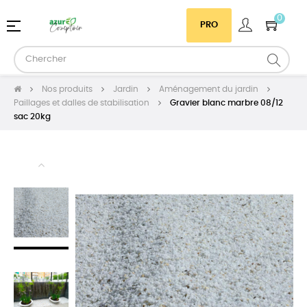
0
Basculer
☰
PRO
la
navigation
Nos produits
Jardin
Aménagement du jardin
Paillages et dalles de stabilisation
Gravier blanc marbre 08/12
sac 20kg