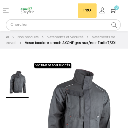
0
Basculer
☰
PRO
la
navigation
Nos produits
Vêtements et Sécurité
Vêtements de
travail
Veste bicolore stretch AXONE gris nuit/noir Taille 7/3XL
VICTIME DE SON SUCCÈS