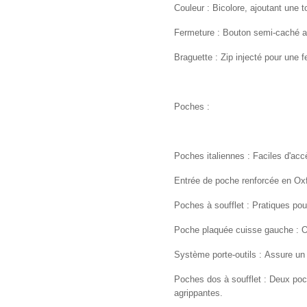
Couleur : Bicolore, ajoutant une
Fermeture : Bouton semi-caché av
Braguette : Zip injecté pour une 
Poches :
Poches italiennes : Faciles d'accè
Entrée de poche renforcée en Oxf
Poches à soufflet : Pratiques po
Poche plaquée cuisse gauche : O
Système porte-outils : Assure un 
Poches dos à soufflet : Deux poc
agrippantes.