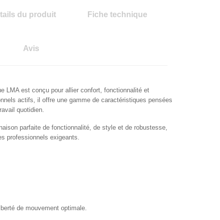
tails du produit
Fiche technique
Avis
MA est conçu pour allier confort, fonctionnalité et
ionnels actifs, il offre une gamme de caractéristiques pensées
avail quotidien.
ison parfaite de fonctionnalité, de style et de robustesse,
 les professionnels exigeants
.
 liberté de mouvement optimale.