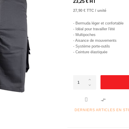
23,25 € HT
27,90 € TTC / unité
- Bermuda léger et confortable
- Idéal pour travailler l'été
- Multipoches
- Aisance de mouvements
- Système porte-outils
- Ceinture élastiquée

DERNIERS ARTICLES EN S