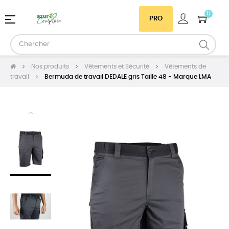
0
Basculer
☰
PRO
la
navigation
Nos produits
Vêtements et Sécurité
Vêtements de
travail
Bermuda de travail DEDALE gris Taille 48 - Marque LMA