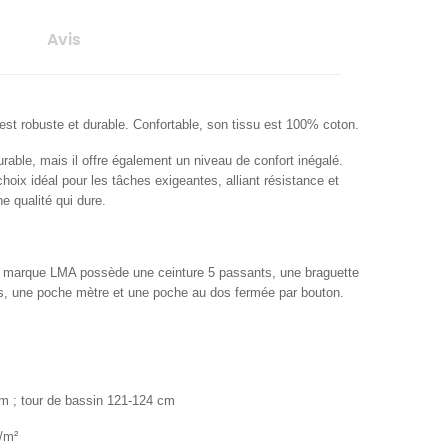
Avis
est robuste et durable. Confortable, son tissu est 100% coton.
rable, mais il offre également un
niveau de confort inégalé
.
hoix idéal pour les tâches exigeantes, alliant résistance et
e qualité qui dure.
la marque LMA possède une ceinture 5 passants, une braguette
s, une poche mètre et une poche au dos fermée par bouton.
cm ; tour de bassin 121-124 cm
/m²