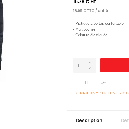
15,79 € HT
18,95 € TTC / unité
- Pratique à porter, confortable
- Multipoches
- Ceinture élastiquée

DERNIERS ARTICLES EN S
Description
Dét