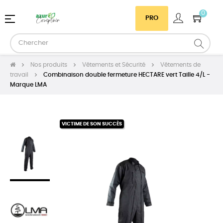
0
Basculer
☰
PRO
la
navigation
Nos produits
Vêtements et Sécurité
Vêtements de
travail
Combinaison double fermeture HECTARE vert Taille 4/L -
Marque LMA
VICTIME DE SON SUCCÈS