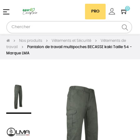
0
Basculer
☰
PRO
la
navigation
Nos produits
Vêtements et Sécurité
Vêtements de
travail
Pantalon de travail multipoches BECASSE kaki Taille 54 -
Marque LMA