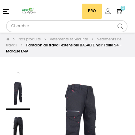
0
Basculer
☰
PRO
la
navigation
Nos produits
Vêtements et Sécurité
Vêtements de
travail
Pantalon de travail extensible BASALTE noir Taille 54 -
Marque LMA