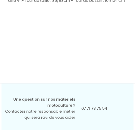
Taille 44- Tour de taille : 85/88cm - Tour de bassin : 101/104 cm
Une question sur nos matériels
motoculture ?
07 71 73 75 54
Contactez notre responsable métier
qui sera ravi de vous aider