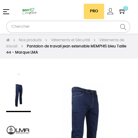
0
Basculer
☰
PRO
la
navigation
Nos produits
Vêtements et Sécurité
Vêtements de
travail
Pantalon de travail jean extensible MEMPHIS bleu Taille
44 - Marque LMA