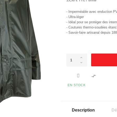
19,90 € TTC / unité
- Imperméable avec enduction P
- Ultra-léger
- Idéal pour se protéger des inte
- Coutures thermo-soudées étan
- Savoir-faire artisanal depuis 18

EN STOCK
Description
Dé