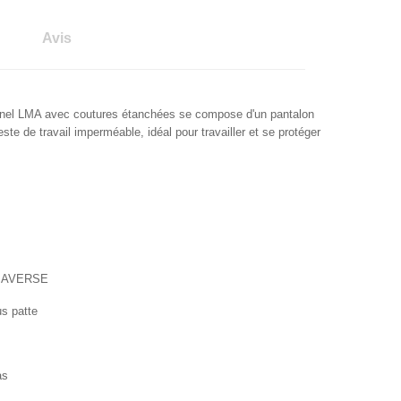
Avis
nnel LMA a
vec coutures étanchées
se compose d'un pantalon
este de travail imperméable, idéal pour travailler et se protéger
 AVERSE
us patte
as