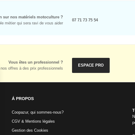
n sur nos matériels motoculture ?
07 71 73 75 54
e métier qui sera ravi de vous aider
Vous êtes un professionnel ?
ESPACE PRO
nos offres à des prix professionnels
Á PROPOS
T
Coopazur, qui sommes-nous?
N
CGV & Mentions légales
p
Gestion des Cookies