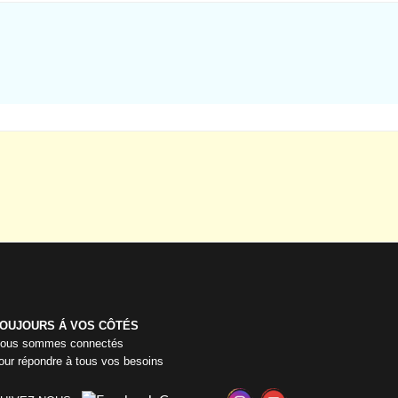
OUJOURS Á VOS CÔTÉS
ous sommes connectés
our répondre à tous vos besoins