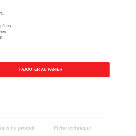
VC
mpéries
ches
80
AJOUTER AU PANIER
tails du produit
Fiche technique