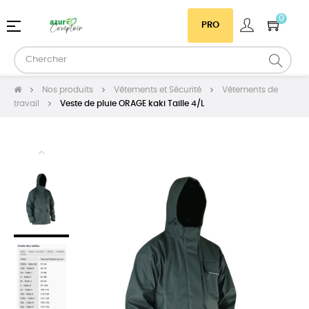
0
Basculer
☰
PRO
la
navigation
Nos produits
Vêtements et Sécurité
Vêtements de
travail
Veste de pluie ORAGE kaki Taille 4/L